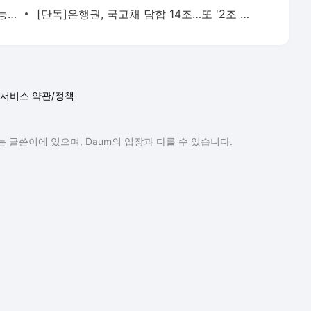
하루 만에 여의도 10배 태웠다…'통제 불능' 캐나다 산불, 2만명 대피[영상] - 머니투데이
[단독]은행권, 국고채 담합 14조…또 '2조 과징금' 맞나 - 머니투데이
서비스 약관/정책
 글쓴이에 있으며, Daum의 입장과 다를 수 있습니다.