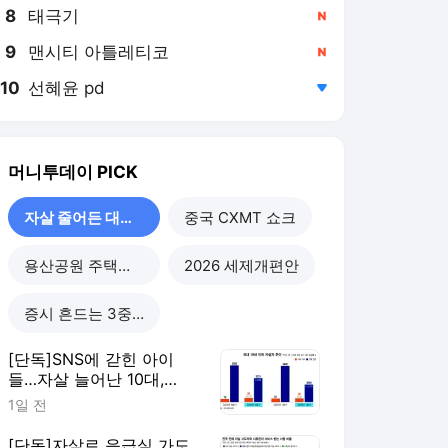
8
태극기
,신규
9
맨시티 아틀레티코
,신규
10
선혜윤 pd
,하락
머니투데이
PICK
자살 줄어든 대한민국
중국 CXMT 쇼크
용산공원 주택공급
2026 세제개편안
증시 흔드는 3중 쏠림
[단독]SNS에 갇힌 아이
들…자살 늘어난 10대,
40%가 '대인관계' 호소
1일 전
[단독]자살로 응급실 가도