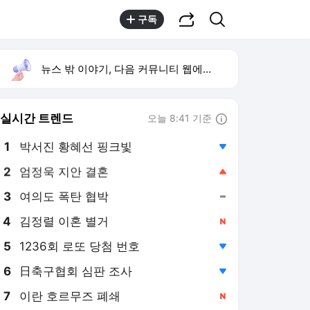
공유하기
검색
구독
뉴스 밖 이야기, 다음 커뮤니티 웹에서 보기
실시간 트렌드
오늘 8:41 기준
툴팁보기
1
박서진 황혜선 핑크빛
,하락
2
엄정욱 지안 결혼
,상승
3
여의도 폭탄 협박
,유지
4
김정렬 이혼 별거
,신규
5
1236회 로또 당첨 번호
,하락
6
日축구협회 심판 조사
,하락
7
이란 호르무즈 폐쇄
,신규