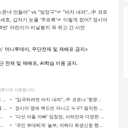
폰녀 만들어" vs "맞장구"
☞
"바지 내려"…中 코로
세호, 갑자기 눈물 '주르륵'
☞
이렇게 컸어? 정시아
4번' 어린이가 비닐봉지 꼭 쥐고 간 사연
스' 머니투데이, 무단전재 및 재배포 금지>
. 무단 전재 및 재배포, AI학습 이용 금지.
언론사로 이동합니다.
BJ감동란·윤서인 진실공방…"날 스폰녀로 만들어" vs "맞장구친 것" - 머니투데이
"입국하려면 바지 내려"…中 코로나 '항문검사' 논란 - 머니투데이
'유퀴즈' 조세호, 김영선 눈 마주보며 눈물 …"위로받고 싶었다" - 머니투데이
정시아 옆에 백도빈 아니고 누구? 듬직한 아들과 데이트 - 머니투데이
만 4번' 中 소년… 검사장에 비닐봉지 꼭 쥐고 간 사연 - 머니투데이
'다섯 아들 아빠' 임창정, 서하얀과 다정한 일상 - 머니투데이
김희철 분노한 '거꾸로 태극기' 논란…결국 이틀만 철거 - 머니투데이
'국민 부대찌개' 놀부, 어쩌다 회생신청 했나…브랜드 33개로 늘더니 "다 실패" - 머니투데이