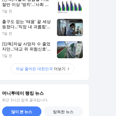
절반 이상 '방치'…'사회 안
전망' 재설계해야
1일 전
출구도 없는 '태움' 끝 세상
등졌다...'직장 내 괴롭힘'
더 위험한 이유
1일 전
[단독]자살 사망자 수 줄었
지만…'대교 위 위험신호'
늘었다
1일 전
자살 줄어든 대한민국
더보기
머니투데이 랭킹 뉴스
최근 3시간 집계 결과입니다.
많이 본 뉴스
탐독한 뉴스