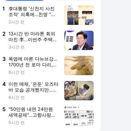
1
李대통령 '신천지 사진
조작' 의혹에…친명 "선
넘었다, 책임 물어야"
2시간 전
2
13시간 반 마라톤 회의
마친 李…이번주 주택
공급책 발표하나
3시간 전
3
폭염에 마른 다뉴브강…
1700년 전 로마 다리,
나치 군함 드러냈다
8시간 전
4
이란 매체, '은둔' 모즈타
바 모습 공개했지만…건
강 이상설 증폭[영상]
6시간 전
5
"50만원 내면 24만원
세액공제"…고향사랑기
부 혜택 커지는 지역 어
5시간 전
디?