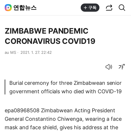
공유하기
통합검색
연합뉴스
구독
ZIMBABWE PANDEMIC
CORONAVIRUS COVID19
au MS
2021. 1. 27. 22:42
음성으로 듣기
글씨크기 조절하기
Burial ceremony for three Zimbabwean senior
government officials who died with COVID-19
epa08968508 Zimbabwean Acting President
General Constantino Chiwenga, wearing a face
mask and face shield, gives his address at the