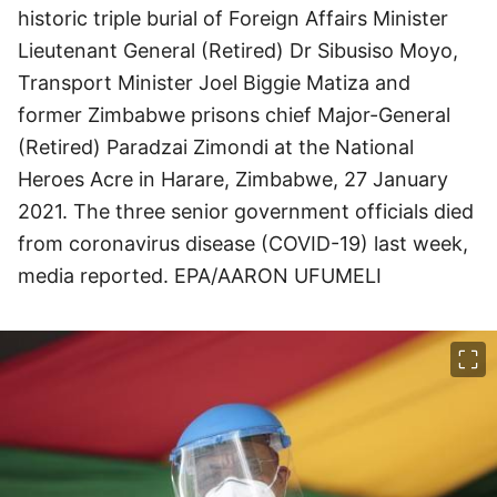
historic triple burial of Foreign Affairs Minister
Lieutenant General (Retired) Dr Sibusiso Moyo,
Transport Minister Joel Biggie Matiza and
former Zimbabwe prisons chief Major-General
(Retired) Paradzai Zimondi at the National
Heroes Acre in Harare, Zimbabwe, 27 January
2021. The three senior government officials died
from coronavirus disease (COVID-19) last week,
media reported. EPA/AARON UFUMELI
이미지 크게 보기