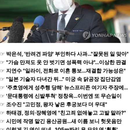
☞
박은석, '반려견 파양' 부인하다 사과…"잘못된 일 맞아"
☞
"가슴 만져도 옷 안 벗기면 성폭력 아냐"…이상한 판결
☞
지연수 "일라이, 전화로 이혼 통보…재결합 가능성은"
☞
"일본 기술자 다녀간 뒤…" 미궁 속 닭공장 집단감염
☞
'주호영에게 성추행 당해' 뉴스프리존 여기자 주장에…
☞
'문대통령에 신발투척' 정창옥…이번엔 또 무슨일이
☞
조수진 "고민정, 왕자 낳은 후궁보다 더 우대"
☞
하태경, 정의·장혜영에 "친고죄 없애놓고 고발 말라?"
☞
시민에 작명 맡긴 용산공원…새 이름 보니 헛웃음만
☞
이렇게 긴 연이 뜨네…105m짜리 용 모양 연 '훨훨'