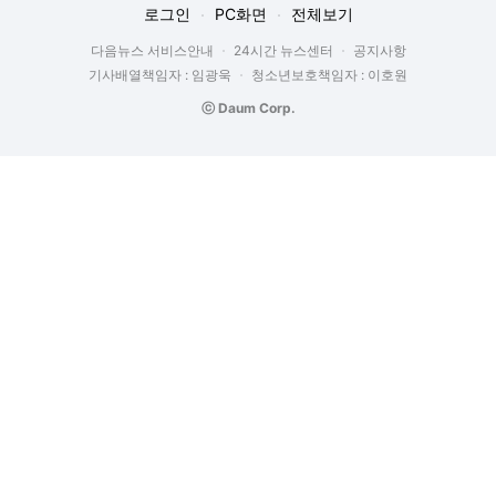
로그인
PC화면
전체보기
다음뉴스 서비스안내
24시간 뉴스센터
공지사항
기사배열책임자 : 임광욱
청소년보호책임자 : 이호원
ⓒ Daum Corp.