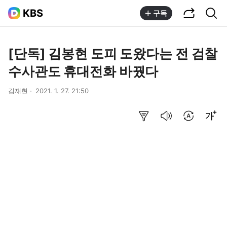
공유하기
통합검색
KBS
구독
[단독] 김봉현 도피 도왔다는 전 검찰
수사관도 휴대전화 바꿨다
김재현
2021. 1. 27. 21:50
요약보기
음성으로 듣기
번역 설정
글씨크기 조절하기