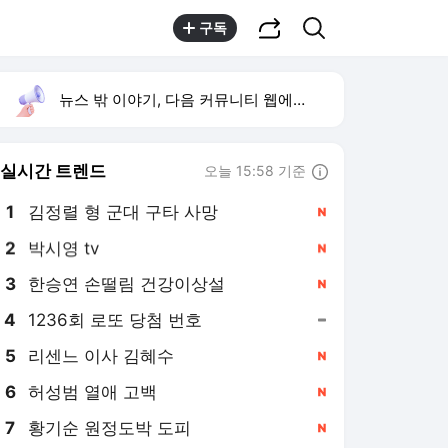
공유하기
검색
구독
뉴스 밖 이야기, 다음 커뮤니티 웹에서 보기
실시간 트렌드
오늘 15:58 기준
툴팁보기
1
김정렬 형 군대 구타 사망
,신규
2
박시영 tv
,신규
3
한승연 손떨림 건강이상설
,신규
4
1236회 로또 당첨 번호
,유지
5
리센느 이사 김혜수
,신규
6
허성범 열애 고백
,신규
7
황기순 원정도박 도피
,신규