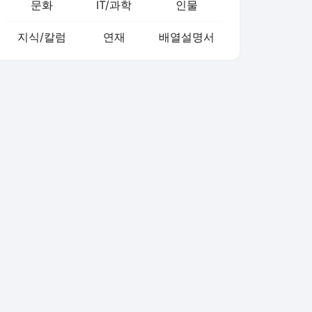
문화
IT/과학
인물
지식/칼럼
연재
배열설명서