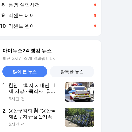
8
통영 살인사건
,신규
9
리센느 메이
,신규
10
리센느 원이
,신규
아이뉴스24 랭킹 뉴스
최근 3시간 집계 결과입니다.
많이 본 뉴스
탐독한 뉴스
1
천안 교회서 지내던 11
세 사망⋯목격자 "침대
묶여 있었다"
3시간 전
2
용산구의회 與 "용산국
제업무지구·용산가족공
원 주택 공급안 철회하
6시간 전
라"