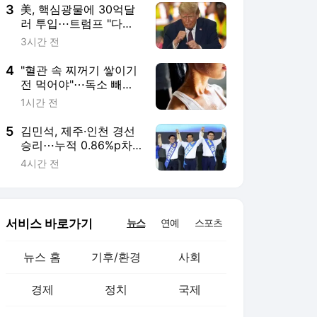
3
美, 핵심광물에 30억달
러 투입⋯트럼프 "다시
는 中 의존 않겠다"
3시간 전
4
"혈관 속 찌꺼기 쌓이기
전 먹어야"⋯독소 빼내
고 만성 염증 없애는 '이
1시간 전
음식' [헬스+]
5
김민석, 제주·인천 경선
승리⋯누적 0.86%p차
'초박빙'[종합]
4시간 전
서비스 바로가기
뉴스
연예
스포츠
뉴스 홈
기후/환경
사회
경제
정치
국제