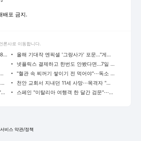
 재배포 금지.
언론사로 이동합니다.
과기정통부, '디지털 뉴딜 '통합 설명회 28일 개최
올해 기대작 엔픽셀 '그랑사가' 포문…"게임 시장에 새바람"
넷플릭스 결제하고 한번도 안봤다면…7일 이내 '환불'
·국민·경남銀 17개 은행, 13년만에 해외펀드 환차익 세액 1340억 돌려준다
"혈관 속 찌꺼기 쌓이기 전 먹어야"⋯독소 빼내고 만성 염증 없애는 '이 음식' [헬스+]
[결혼과 이혼] "전화 좀 안 했다고 이러시다니"⋯대놓고 냉대하는 예비 시부에 '한숨'
천안 교회서 지내던 11세 사망⋯목격자 "침대 묶여 있었다"
美, 핵심광물에 30억달러 투입⋯트럼프 "다시는 中 의존 않겠다"
스페인 "이탈리아 여행객 한 달간 검문"⋯세우타 사태에 갈등 최고조
서비스 약관/정책