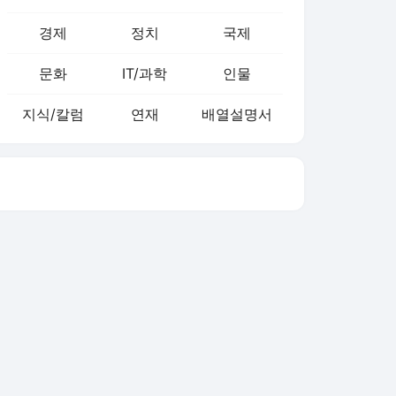
경제
정치
국제
문화
IT/과학
인물
지식/칼럼
연재
배열설명서