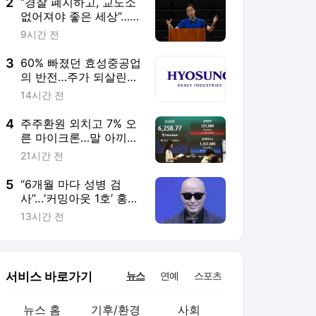
2
“경찰 폐지하고, 교도소
없어져야 좋은 세상”…프
란체스카 홍 과거 발언
9시간 전
도 논란 [이번주인공]
3
60% 빠졌던 효성중공업
의 반전…주가 되살린
‘12조 수주’의 힘 [이주
14시간 전
의 Bull기둥]
4
주주환원 외치고 7% 오
른 마이크론…말 아끼고
17% 깎인 하이닉스
21시간 전
5
“6개월 마다 성병 검
사”…‘커밍아웃 1호’ 홍석
천, HIV·에이즈 예방 중
13시간 전
요성 강조
서비스 바로가기
뉴스
연예
스포츠
뉴스 홈
기후/환경
사회