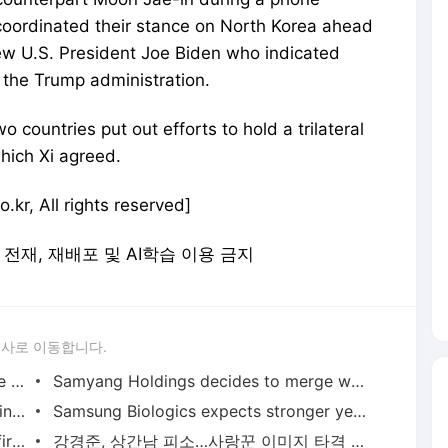
coordinated their stance on North Korea ahead
new U.S. President Joe Biden who indicated
 the Trump administration.
 countries put out efforts to hold a trilateral
hich Xi agreed.
kr, All rights reserved]
 무단 전재, 재배포 및 AI학습 이용 금지
론사로 이동합니다.
Kia shares placed under watch list due to surge in unsolicited stock tip SMS - Pulse by Maeil Business News Korea
Samyang Holdings decides to merge with subsidiary Samyang Biopharm - Pulse by Maeil Business News Korea
LG Display dramatically narrows loss in 2020, Q4 OP four-fold vs qtr - Pulse by Maeil Business News Korea
Samsung Biologics expects stronger year after achieving sales milestone in 2020 - Pulse by Maeil Business News Korea
SK Nexilis budgets $589 mn to build first overseas copper foil plant in Malaysia - Pulse by Maeil Business News Korea
강경준, 상간남 피소…사랑꾼 이미지 타격 [MK픽] - 스타투데이