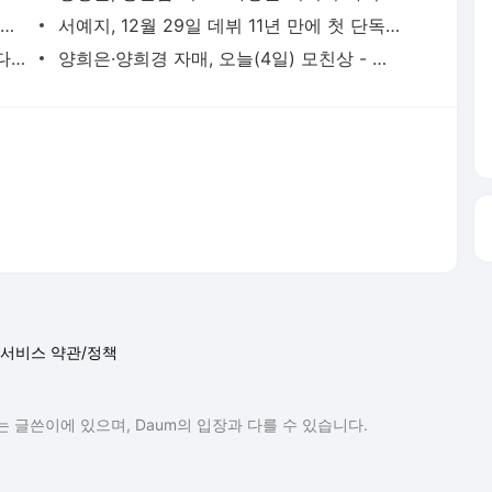
AI가 실시간으로 가격도 바꾼다…아마존·우버 성공 뒤엔 ‘다이내믹 프라이싱’- 매경ECONOMY
서예지, 12월 29일 데뷔 11년 만에 첫 단독 팬미팅 개최 [공식] - MK스포츠
이찬원, 이태원 참사에 "노래 못해요" 했다가 봉변 당했다 - 스타투데이
양희은·양희경 자매, 오늘(4일) 모친상 - 스타투데이
서비스 약관/정책
 글쓴이에 있으며, Daum의 입장과 다를 수 있습니다.