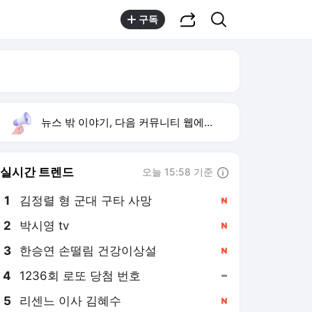
공유하기
검색
구독
뉴스 밖 이야기, 다음 커뮤니티 웹에서 보기
실시간 트렌드
오늘 15:58 기준
툴팁보기
1
김정렬 형 군대 구타 사망
,신규
3
한승연 손떨림 건강이상설
,신규
4
1236회 로또 당첨 번호
,유지
5
리센느 이사 김혜수
,신규