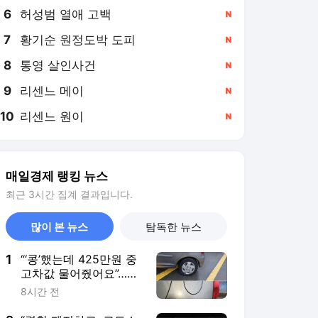
6
허성범 열애 고백
,신규
7
황기순 원정도박 도피
,신규
8
통영 살인사건
,신규
9
리센느 메이
,신규
10
리센느 원이
,신규
매일경제 랭킹 뉴스
최근 3시간 집계 결과입니다.
많이 본 뉴스
탐독한 뉴스
1
“‘콩’했는데 425만원 중
고차값 물어줬어요”…내
달 나이롱 환자 검토제
8시간 전
도입