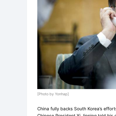
[Photo by Yonhap]
China fully backs South Korea’s effor
Chinese President Xi Jinping told his