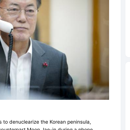
ts to denuclearize the Korean peninsula,
 counterpart Moon Jae-in during a phone