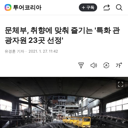
공유하기
통합검색
투어코리아
구독
문체부, 취향에 맞춰 즐기는 '특화 관
광자원 23곳 선정'
유경훈 기자
2021. 1. 27. 11:42
요약보기
음성으로 듣기
번역 설정
글씨크기 조절하기
이미지 크게 보기