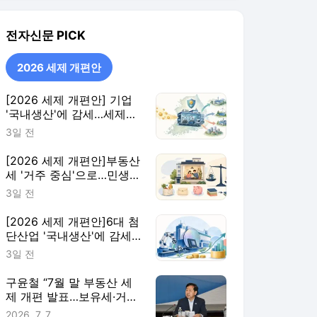
지원 확대·세제 혜택 115개
3일 전
정비
[2026 세제 개편안]6대 첨
단산업 '국내생산'에 감세…
핵심부품 생산량에 따라 지
3일 전
원 더 키워
구윤철 “7월 말 부동산 세
제 개편 발표…보유세·거래
세 균형 검토”
2026. 7. 7.
2026 세제 개편안
더보기
전자신문 랭킹 뉴스
최근 3시간 집계 결과입니다.
많이 본 뉴스
탐독한 뉴스