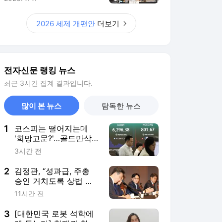
1
코스피는 떨어지는데
'희망고문?'…골드만삭
스 “1만2000 간다” 근거
3시간 전
는?
2
김정관, “성과급, 주총
승인 거치도록 상법 개
정”
11시간 전
3
[대한민국 로봇 석학에
게 듣는다] 한재권 한양
대 로봇공학과 교수 “휴
8시간 전
머노이드 승부는 데이
터…결국 '일 잘하는 로
4
집에 불났는데 '개 우
봇'이 시장을 지배한다”
리'에 갇혀 있던 美 소
년…“아이가 스스로 들
7시간 전
어갔다?”
5
휴젤, 상반기 역대 최대
실적 달성…영업이익
8.4%↑
10시간 전