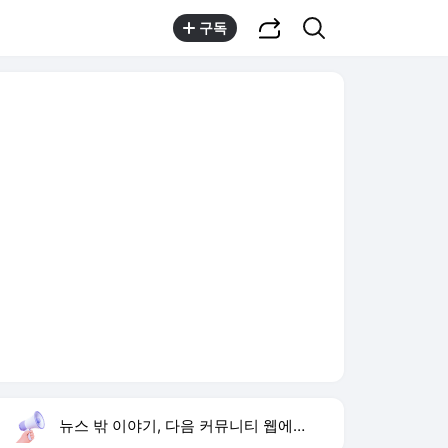
공유하기
검색
구독
뉴스 밖 이야기, 다음 커뮤니티 웹에서 보기
실시간 트렌드
오늘 16:02 기준
툴팁보기
1
반민정 9월 결혼
,유지
2
한상미 조사국장 해임
,상승
3
방은희 어머니 고독사
,신규
4
휴젤 상반기 실적
,신규
5
24기 옥순
,신규