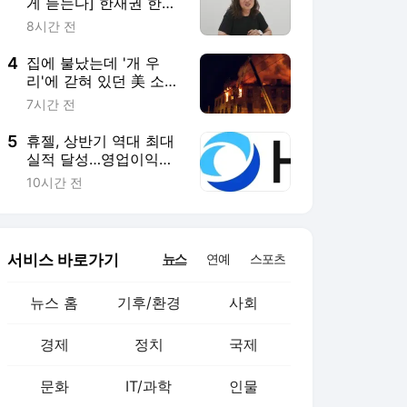
서비스 바로가기
뉴스
연예
스포츠
뉴스 홈
기후/환경
사회
경제
정치
국제
문화
IT/과학
인물
지식/칼럼
연재
배열설명서