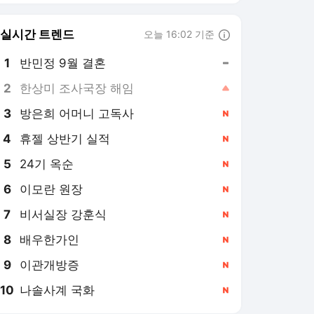
6
이모란 원장
,신규
7
비서실장 강훈식
,신규
8
배우한가인
,신규
9
이관개방증
,신규
10
나솔사계 국화
,신규
전자신문
PICK
2026 세제 개편안
[2026 세제 개편안] 기업
'국내생산'에 감세…세제로
산업·자금 지방행 유도
3일 전
[2026 세제 개편안]부동산
세 '거주 중심'으로…민생