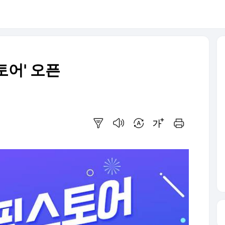
토어' 오픈
요약보기
음성으로 듣기
번역 설정
글씨크기 조절하기
인쇄하기