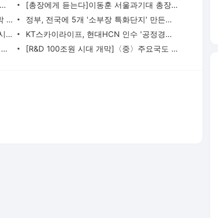
G B2B 활성화" 디지털 뉴딜 성공모델 만든다
[총장에게 듣는다]이동훈 서울과기대 총장 "사회와 기업이 선호하는 대학"
SK넥실리스, 말레이시아에 배터리용 동박 공장 건설…"해외 첫 생산 거점"
정부, 전국에 5개 '소부장 특화단지' 만든다…"韓 첨단산업 세계공장으로"
삼성, 올해 '35조 반도체 투자' 시동…中 시안·평택 2공장 집중투입
KT스카이라이프, 현대HCN 인수 '공정경쟁' 안전장치 필요
'집콕' 특수에 '으뜸가전 환급' 효과…가전유통 4사 매출 '쑥'
[R&D 100조원 시대 개막]〈중〉주요국도 R&D 100조원 클럽 가입 후 기후변화·환경 투자 늘려