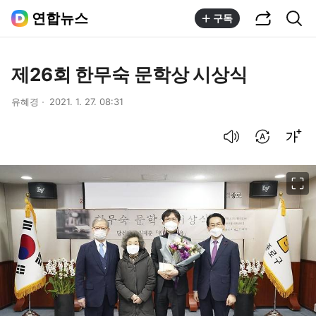
공유하기
통합검색
연합뉴스
구독
제26회 한무숙 문학상 시상식
유혜경
2021. 1. 27. 08:31
음성으로 듣기
번역 설정
글씨크기 조절하기
이미지 크게 보기