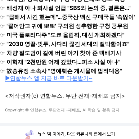
☞
배성재 아나 퇴사설 언급 "SBS와 논의 중, 결론은…"
☞
"급해서 사긴 했는데"…중국산 백신 구매국들 '속앓이'
☞
'끌어안고 귀에 뽀뽀' 구의원 성추행한 구청 공무원
☞
미국 플로리다주 "도쿄 올림픽, 대신 개최하겠다"
☞
"2030 영끌·빚투, 사다리 끊긴 세대의 절박함이죠"
☞
차량 절도범이 길에 버린 아기 찾아 준 택배기사
☞
이혁재 "2천만원 어제 갚았다…피소 사실 아냐"
☞
故송유정 소속사 "명예훼손 게시물에 법적대응"
▶연합뉴스 앱 지금 바로 다운받기~
<저작권자(c) 연합뉴스, 무단 전재-재배포 금지>
Copyright © 연합뉴스. 무단전재 -재배포, AI 학습 및 활용 금지
뉴스 밖 이야기, 다음 커뮤니티 웹에서 보기