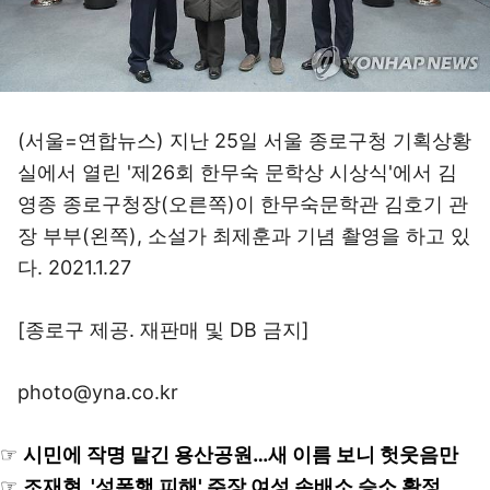
(서울=연합뉴스) 지난 25일 서울 종로구청 기획상황
실에서 열린 '제26회 한무숙 문학상 시상식'에서 김
영종 종로구청장(오른쪽)이 한무숙문학관 김호기 관
장 부부(왼쪽), 소설가 최제훈과 기념 촬영을 하고 있
다. 2021.1.27
[종로구 제공. 재판매 및 DB 금지]
photo@yna.co.kr
☞
시민에 작명 맡긴 용산공원…새 이름 보니 헛웃음만
☞
조재현, '성폭행 피해' 주장 여성 손배소 승소 확정