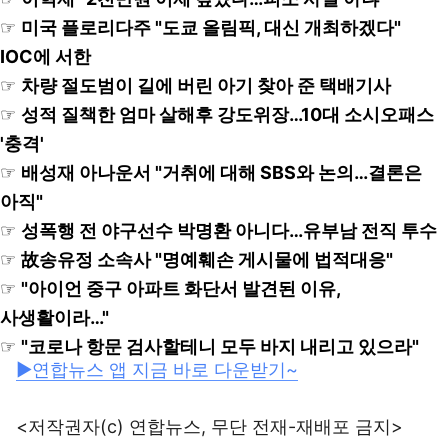
☞
미국 플로리다주 "도쿄 올림픽, 대신 개최하겠다"
IOC에 서한
☞
차량 절도범이 길에 버린 아기 찾아 준 택배기사
☞
성적 질책한 엄마 살해후 강도위장…10대 소시오패스
'충격'
☞
배성재 아나운서 "거취에 대해 SBS와 논의…결론은
아직"
☞
성폭행 전 야구선수 박명환 아니다…유부남 전직 투수
☞
故송유정 소속사 "명예훼손 게시물에 법적대응"
☞
"아이언 중구 아파트 화단서 발견된 이유,
사생활이라…"
☞
"코로나 항문 검사할테니 모두 바지 내리고 있으라"
▶연합뉴스 앱 지금 바로 다운받기~
<저작권자(c) 연합뉴스, 무단 전재-재배포 금지>