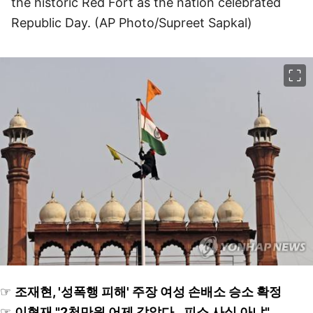
the historic Red Fort as the nation celebrated
Republic Day. (AP Photo/Supreet Sapkal)
이미지 크게 보기
☞
조재현, '성폭행 피해' 주장 여성 손배소 승소 확정
☞
이혁재 "2천만원 어제 갚았다…피소 사실 아냐"