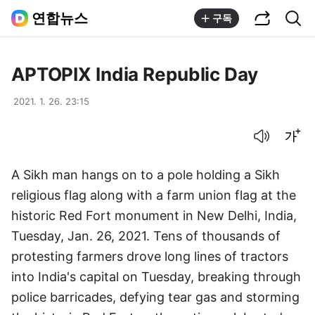
공유하기
통합검색
연합뉴스
구독
APTOPIX India Republic Day
2021. 1. 26. 23:15
음성으로 듣기
글씨크기 조절하기
A Sikh man hangs on to a pole holding a Sikh
religious flag along with a farm union flag at the
historic Red Fort monument in New Delhi, India,
Tuesday, Jan. 26, 2021. Tens of thousands of
protesting farmers drove long lines of tractors
into India's capital on Tuesday, breaking through
police barricades, defying tear gas and storming