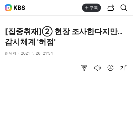
공유하기
통합검색
KBS
구독
[집중취재]② 현장 조사한다지만..
감시체계 '허점'
최위지
2021. 1. 26. 21:54
요약보기
음성으로 듣기
번역 설정
글씨크기 조절하기