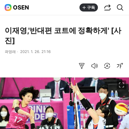
공유하기
통합검색
OSEN
구독
이재영,'반대편 코트에 정확하게' [사
진]
곽영래
2021. 1. 26. 21:16
요약보기
음성으로 듣기
번역 설정
글씨크기 조절하기
이미지 크게 보기