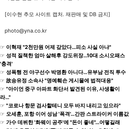
[이수현 추모 사이트 캡처. 재판매 및 DB 금지]
photo@yna.co.kr
☞
이혁재 "2천만원 어제 갚았다…피소 사실 아냐"
☞
성적 질책한 엄마 살해후 강도위장…10대 소시오패스
'충격'
☞
성폭행 전 야구선수 박명환 아니다…유부남 전직 투수
☞
故송유정 소속사 "명예훼손 게시물에 법적대응"
☞
"아이언 중구 아파트 화단서 발견된 이유, 사생활이
라…"
☞
"코로나 항문 검사할테니 모두 바지 내리고 있으라"
☞
오세훈, 포항 이어 성남 '폭격'…간판 스트라이커 이름값
☞
가수 데뷔한 '화웨이 공주'에 "돈이 좋네"…어떻길래