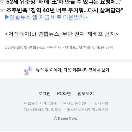
☞
52세 유준상 "배에 '王'자 만들 수 있냐는 요청에…"
☞
조주빈측 "징역 40년 너무 무거워…다시 살펴달라"
▶연합뉴스 앱 지금 바로 다운받기~
<저작권자(c) 연합뉴스, 무단 전재-재배포 금지>
Copyright © 연합뉴스. 무단전재 -재배포, AI 학습 및 활용 금지
뉴스 밖 이야기, 다음 커뮤니티 웹에서 보기
로그인
PC화면
전체보기
다음뉴스 서비스안내
24시간 뉴스센터
공지사항
기사배열책임자 : 임광욱
청소년보호책임자 : 이호원
ⓒ Daum Corp.