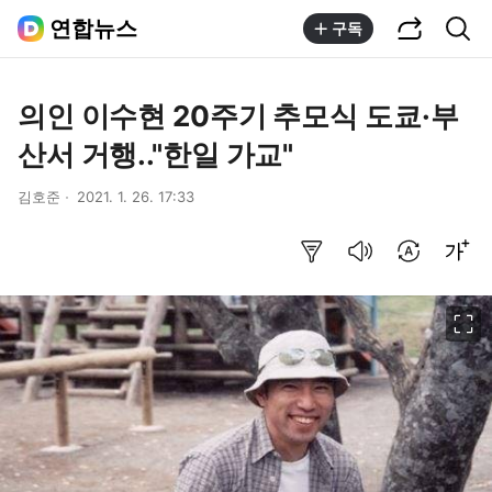
공유하기
통합검색
연합뉴스
구독
의인 이수현 20주기 추모식 도쿄·부
산서 거행.."한일 가교"
김호준
2021. 1. 26. 17:33
요약보기
음성으로 듣기
번역 설정
글씨크기 조절하기
이미지 크게 보기