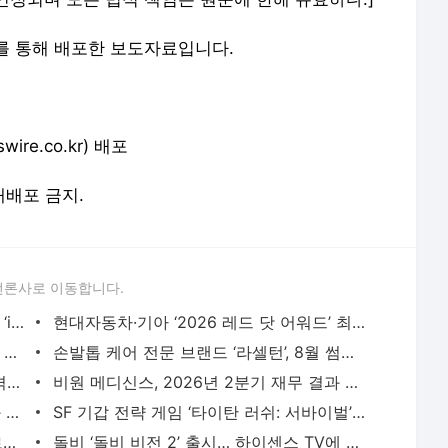
를 통해 배포한 보도자료입니다.
e.co.kr) 배포
 재배포 금지.
언론사로 이동합니다.
GS25, 세계 디자인 어워드 2관왕 등극… ‘iF’ 이어 ‘레드닷’ 디자인 어워드 수상 - 뉴스와이어
현대자동차·기아 ‘2026 레드 닷 어워드’ 최우수상 포함 17개 수상 - 뉴스와이어
한전, 에너지 신산업 이끌 ‘한전기술지주’ 공식 출범 - 뉴스와이어
손발톱 케어 전문 브랜드 ‘라셀턴’, 8월 썸머 할인 이벤트 진행… 베스트셀러 최대 50% 혜택 -
직능연, 기업의 AI 활용 확산과 기업 간 격차 분석 - 뉴스와이어
비원 메디신스, 2026년 2분기 재무 결과 및 비즈니스 업데이트 발표 - 뉴스와이어
크레스트, 2026 휴머노이드 부품 국산화 실증사업 선정… 로브로스와 ‘무정전 핫스왑 배터리시
SF 기갑 전략 게임 ‘타이탄 러쉬: 서바이벌’ 국내 정식 출시 - 뉴스와이어
바이칼AI, ‘광고 낭독 리워드’ 서비스 클로즈드 베타 시작… 리워드 체험단 100명 모집 - 뉴스와
돌비 ‘돌비 비전 2’ 출시… 하이센스 TV에 가장 뛰어난 화질 경험 제공 - 뉴스와이어