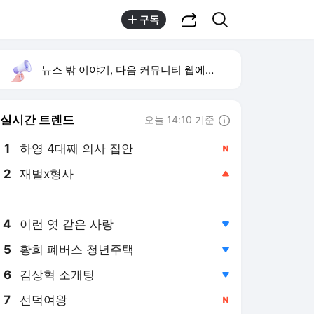
공유하기
검색
구독
뉴스 밖 이야기, 다음 커뮤니티 웹에서 보기
실시간 트렌드
오늘 14:10 기준
툴팁보기
1
하영 4대째 의사 집안
,신규
2
재벌x형사
,상승
3
미 7월 고용 감소
,신규
4
이런 엿 같은 사랑
,하락
5
황희 폐버스 청년주택
,하락
6
김상혁 소개팅
,하락
7
선덕여왕
,신규