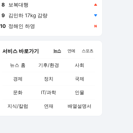
8
보복대행
,상승
9
김민하 17kg 감량
,하락
10
정해인 하영
,신규
서비스 바로가기
뉴스
연예
스포츠
뉴스 홈
기후/환경
사회
경제
정치
국제
문화
IT/과학
인물
지식/칼럼
연재
배열설명서