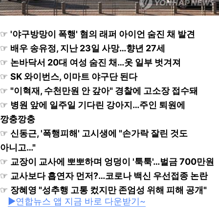
☞
'야구방망이 폭행' 혐의 래퍼 아이언 숨진 채 발견
☞
배우 송유정, 지난 23일 사망…향년 27세
☞
논바닥서 20대 여성 숨진 채…옷 일부 벗겨져
☞
SK 와이번스, 이마트 야구단 된다
☞
"이혁재, 수천만원 안 갚아" 경찰에 고소장 접수돼
☞
병원 앞에 일주일 기다린 강아지…주인 퇴원에
깡충깡충
☞
신동근, '폭행피해' 고시생에 "손가락 잘린 것도
아니고…"
☞
교장이 교사에 뽀뽀하며 엉덩이 '툭툭'…벌금 700만원
☞
교사보다 흡연자 먼저?…코로나 백신 우선접종 논란
☞
장혜영 "성추행 고통 컸지만 존엄성 위해 피해 공개"
▶연합뉴스 앱 지금 바로 다운받기~