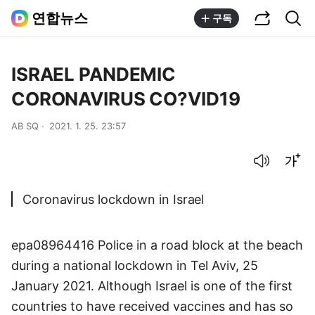
공유하기
통합검색
연합뉴스
구독
ISRAEL PANDEMIC
CORONAVIRUS CO?VID19
AB SQ
2021. 1. 25. 23:57
음성으로 듣기
글씨크기 조절하기
Coronavirus lockdown in Israel
epa08964416 Police in a road block at the beach
during a national lockdown in Tel Aviv, 25
January 2021. Although Israel is one of the first
countries to have received vaccines and has so