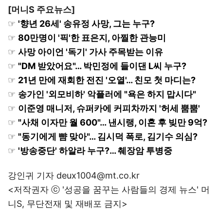
[머니S 주요뉴스]
☞
'향년 26세' 송유정 사망, 그는 누구?
☞
80만명이 '픽'한 표은지, 아찔한 관능미
☞
사망 아이언 '독기' 가사 주목받는 이유
☞
"DM 받았어요"… 박민정에 들이댄 L씨 누구?
☞
21년 만에 재회한 전진 '오열'… 친모 첫 마디는?
☞
송가인 '외모비하' 악플러에 "욕은 하지 맙시다"
☞
이준영 매니저, 슈퍼카에 커피차까지 '허세 뿜뿜'
☞
"사채 이자만 월 600"… 낸시랭, 이혼 후 빚만 9억?
☞
"동기에게 뺨 맞아"… 김시덕 폭로, 김기수 의심?
☞
'방송중단' 하알라 누구?… 췌장암 투병중
강인귀 기자 deux1004@mt.co.kr
<저작권자 ⓒ '성공을 꿈꾸는 사람들의 경제 뉴스' 머
니S, 무단전재 및 재배포 금지>