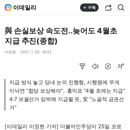
공유하기
통합검색
이데일리
구독
與 손실보상 속도전..늦어도 4월초
지급 추진(종합)
이정현
2021. 1. 25. 16:52
요약보기
음성으로 듣기
번역 설정
글씨크기 조절하기
지급 방식 놓고 당내 논의 진행형, 시행령에 무게
이낙연 "합당 보상해야".. 홍익표 "4월 초에는 지급"
4·7 보궐선거 임박해 지급될 듯, 安 "노골적 금권선
거"
[이데일리 이정현 기자] 더불어민주당이 25일 코로