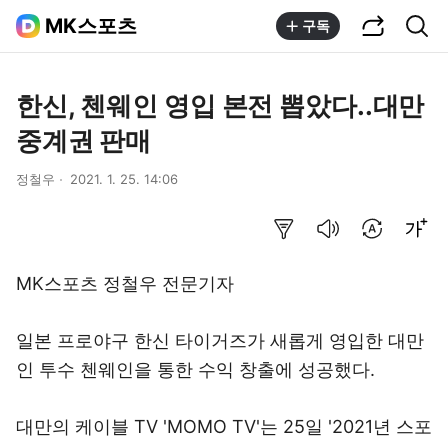
공유하기
통합검색
MK스포츠
구독
한신, 첸웨인 영입 본전 뽑았다..대만
중계권 판매
정철우
2021. 1. 25. 14:06
요약보기
음성으로 듣기
번역 설정
글씨크기 조절하기
MK스포츠 정철우 전문기자
일본 프로야구 한신 타이거즈가 새롭게 영입한 대만
인 투수 첸웨인을 통한 수익 창출에 성공했다.
대만의 케이블 TV 'MOMO TV'는 25일 '2021년 스포