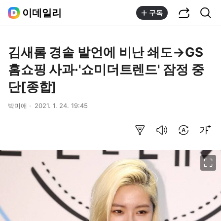
공유하기
통합검색
이데일리
구독
김새롬 경솔 발언에 비난 쇄도→GS
홈쇼핑 사과·'쇼미더트렌드' 잠정 중
단[종합]
박미애
2021. 1. 24. 19:45
요약보기
음성으로 듣기
번역 설정
글씨크기 조절하기
이미지 크게 보기