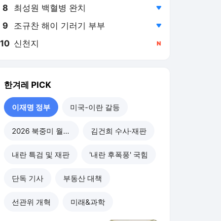
8
최성원 백혈병 완치
,하락
9
조규찬 해이 기러기 부부
,하락
10
신천지
,신규
한겨레
PICK
이재명 정부
미국-이란 갈등
2026 북중미 월드컵
김건희 수사·재판
내란 특검 및 재판
'내란 후폭풍' 국힘
단독 기사
부동산 대책
선관위 개혁
미래&과학