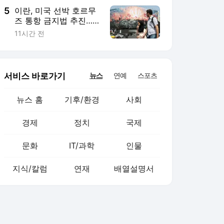
5
이란, 미국 선박 호르무
즈 통항 금지법 추진…
트럼프는 ‘속수무책’
11시간 전
서비스 바로가기
뉴스
연예
스포츠
뉴스 홈
기후/환경
사회
경제
정치
국제
문화
IT/과학
인물
지식/칼럼
연재
배열설명서