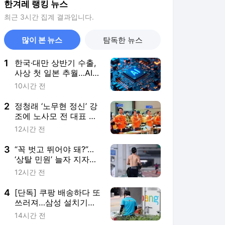
한겨레 랭킹 뉴스
최근 3시간 집계 결과입니다.
많이 본 뉴스
탐독한 뉴스
1
한국·대만 상반기 수출,
사상 첫 일본 추월…AI
반도체가 이끌었다
10시간 전
2
정청래 ‘노무현 정신’ 강
조에 노사모 전 대표 반
발…“전당대회, 비전 제
12시간 전
시를”
3
“꼭 벗고 뛰어야 돼?”…
‘상탈 민원’ 늘자 지자체
자제령까지
12시간 전
4
[단독] 쿠팡 배송하다 또
쓰러져…삼성 설치기사
“땀냄새로 평점 깎아”
14시간 전