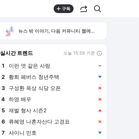
공유하기
검색
구독
뉴스 밖 이야기, 다음 커뮤니티 웹에서 보기
실시간 트렌드
오늘 15:59 기준
툴팁보기
1
이런 엿 같은 사랑
,유지
2
황희 폐버스 청년주택
,하락
3
구성환 옥상 식당 오픈
,신규
4
하영 배우
,신규
5
재벌 형사 시즌2
,상승
6
류혜영 나혼자산다 고경표
,신규
7
샤이니 민호
,하락