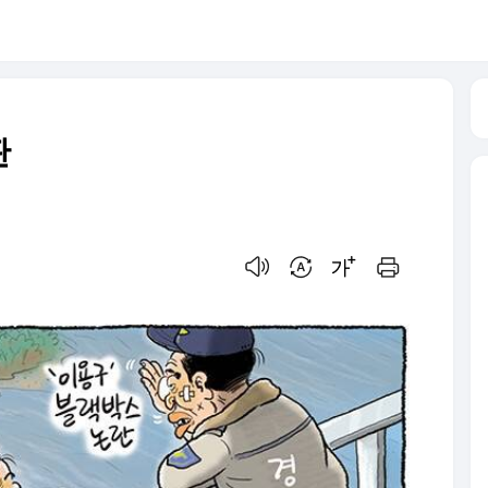
판
음성으로 듣기
번역 설정
글씨크기 조절하기
인쇄하기