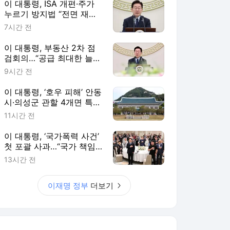
이 대통령, ISA 개편·주가
누르기 방지법 “전면 재검
토“ 지시
7시간 전
이 대통령, 부동산 2차 점
검회의…“공급 최대한 늘리
고 시기도 앞당겨라”
9시간 전
이 대통령, ‘호우 피해’ 안동
시·의성군 관할 4개면 특별
재난지역 선포
11시간 전
이 대통령, ‘국가폭력 사건’
첫 포괄 사과…“국가 책임
에 유효기간 없다”
13시간 전
이재명 정부
더보기