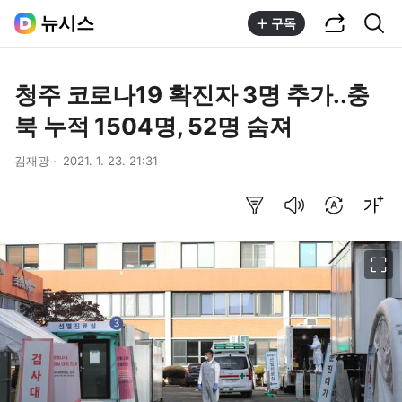
공유하기
통합검색
뉴시스
구독
청주 코로나19 확진자 3명 추가..충
북 누적 1504명, 52명 숨져
김재광
2021. 1. 23. 21:31
요약보기
음성으로 듣기
번역 설정
글씨크기 조절하기
이미지 크게 보기