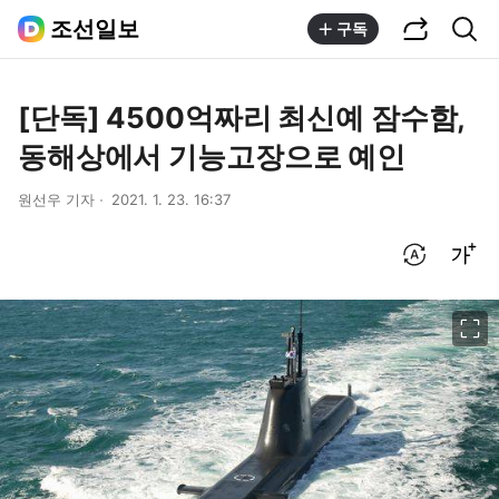
공유하기
통합검색
조선일보
구독
[단독] 4500억짜리 최신예 잠수함,
동해상에서 기능고장으로 예인
원선우 기자
2021. 1. 23. 16:37
번역 설정
글씨크기 조절하기
이미지 크게 보기