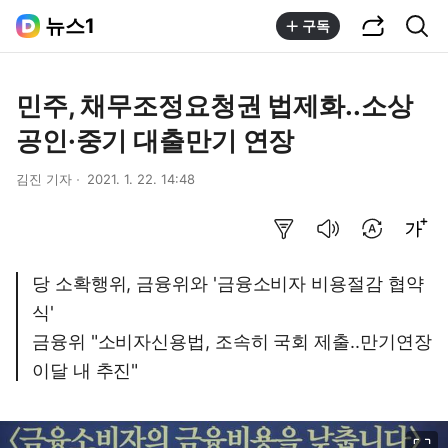
공유하기
통합검색
뉴스1
구독
민주, 채무조정요청권 법제화..소상
공인·중기 대출만기 연장
김진 기자
2021. 1. 22. 14:48
요약보기
음성으로 듣기
번역 설정
글씨크기 조절하기
당 소확행위, 금융위와 '금융소비자 비용절감 협약
식'
금융위 "소비자신용법, 조속히 국회 제출..만기연장
이달 내 추진"
이미지 크게 보기