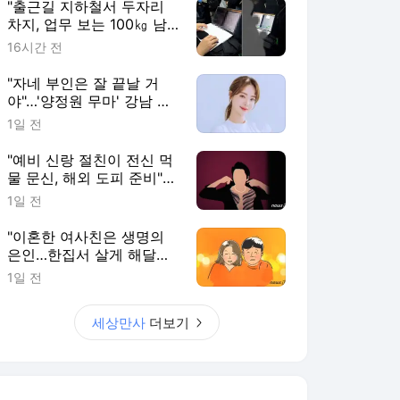
"출근길 지하철서 두자리
차지, 업무 보는 100㎏ 남
성…부딪히면 신경질"
16시간 전
"자네 부인은 잘 끝날 거
야"…'양정원 무마' 강남 경
찰, 다른 돈도 받은 정황
1일 전
"예비 신랑 절친이 전신 먹
물 문신, 해외 도피 준비"…
예비 신부 '혼란'
1일 전
"이혼한 여사친은 생명의
은인…한집서 살게 해달라"
남편 요구에 '절망'
1일 전
세상만사
더보기