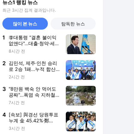
뉴스1 랭킹 뉴스
최근 3시간 집계 결과입니다.
많이 본 뉴스
탐독한 뉴스
1
李대통령 "결혼 불이익
없앤다"…대출·청약·세제
22개 과제 점검
8시간 전
2
김민석, 제주·인천 승리
로 2승 1패…누적 합산
역전하며 선두 탈환(종
2시간 전
합)
3
"8만원 백숙 안 먹어도
공짜"…폭염 속 지하철
타고 가는 '역세권 계곡'
7시간 전
4
[속보] 與경선 당원투표
누계 金 45.42%·鄭
44.56%·宋 10.02%…가
3시간 전
중치 未반영