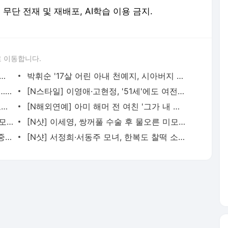
erved. 무단 전재 및 재배포, AI학습 이용 금지.
 이동합니다.
옆집과 조망권 시비끝 기왓장 투척…경찰엔 '돌 던졌다'
박휘순 '17살 어린 아내 천예지, 시아버지 치매 중요치 않게 생각'
홍준표 '김종인 주호영, 안철수 핍박마라…결국 될 사람이 될 것'
[N스타일] 이영애·고현정, '51세'에도 여전한 '극강 동안 비주얼 여신들'
공서영 '연예인·운동선수 셀 수 없을 정도로 대시…2명은 거절 후회'
[N해외연예] 아미 해머 전 여친 '그가 내 갈비뼈 먹으려 했다' 충격 주장
'해외성매매 남편에 성병 옮아'…80대 시모 머리채 잡고 분풀이
[N샷] 이세영, 쌍꺼풀 수술 후 물오른 미모…확 달라진 분위기
스벅 플레이모빌 '대란' 조짐…하루만에 중고장터엔 5배 '리셀 매물'
[N샷] 서정희·서동주 모녀, 한복도 찰떡 소화하는 '미모 DNA'