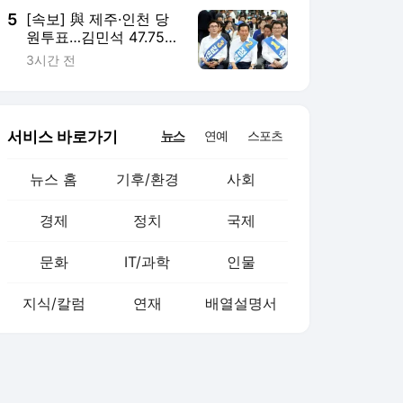
5
[속보] 與 제주·인천 당
원투표…김민석 47.75%·
정청래 42.08%·송영길
3시간 전
10.17%
서비스 바로가기
뉴스
연예
스포츠
뉴스 홈
기후/환경
사회
경제
정치
국제
문화
IT/과학
인물
지식/칼럼
연재
배열설명서