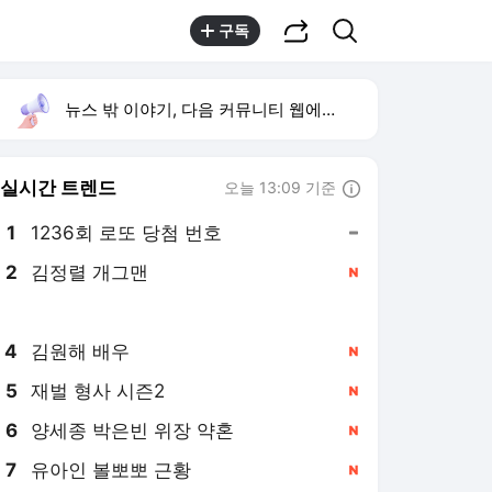
공유하기
검색
구독
뉴스 밖 이야기, 다음 커뮤니티 웹에서 보기
실시간 트렌드
오늘 13:09 기준
툴팁보기
1
1236회 로또 당첨 번호
,유지
2
김정렬 개그맨
,신규
3
박지민 아나운서
,하락
4
김원해 배우
,신규
5
재벌 형사 시즌2
,신규
6
양세종 박은빈 위장 약혼
,신규
7
유아인 볼뽀뽀 근황
,신규