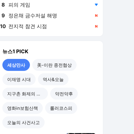
8
피의 게임
,하락
9
정은채 금수저설 해명
,신규
10
전지적 참견 시점
,신규
뉴스1
PICK
세상만사
美-이란 종전협상
이재명 시대
역사&오늘
지구촌 화제의 뉴스
약전약후
영화in보험산책
롤러코스피
오늘의 사건사고