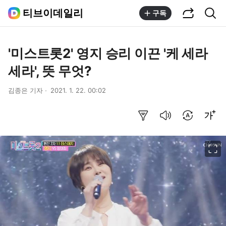
공유하기
통합검색
티브이데일리
구독
'미스트롯2' 영지 승리 이끈 '케 세라
세라', 뜻 무엇?
김종은 기자
2021. 1. 22. 00:02
요약보기
음성으로 듣기
번역 설정
글씨크기 조절하기
이미지 크게 보기