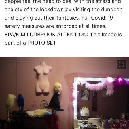
people feel the need to deal with the stress and
anxiety of the lockdown by visiting the dungeon
and playing out their fantasies. Full Covid-19
safety measures are enforced at all times.
EPA/KIM LUDBROOK ATTENTION: This Image is
part of a PHOTO SET
이미지 크게 보기