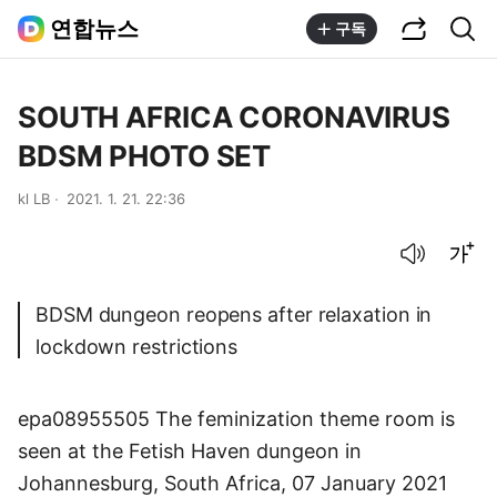
공유하기
통합검색
연합뉴스
구독
SOUTH AFRICA CORONAVIRUS
BDSM PHOTO SET
kl LB
2021. 1. 21. 22:36
음성으로 듣기
글씨크기 조절하기
BDSM dungeon reopens after relaxation in
lockdown restrictions
epa08955505 The feminization theme room is
seen at the Fetish Haven dungeon in
Johannesburg, South Africa, 07 January 2021