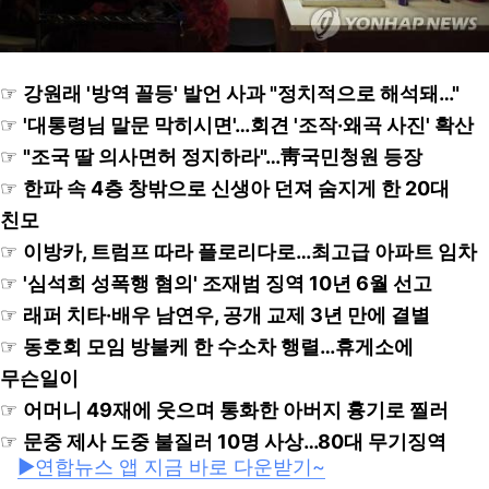
☞
강원래 '방역 꼴등' 발언 사과 "정치적으로 해석돼…"
☞
'대통령님 말문 막히시면'…회견 '조작·왜곡 사진' 확산
☞
"조국 딸 의사면허 정지하라"…靑국민청원 등장
☞
한파 속 4층 창밖으로 신생아 던져 숨지게 한 20대
친모
☞
이방카, 트럼프 따라 플로리다로…최고급 아파트 임차
☞
'심석희 성폭행 혐의' 조재범 징역 10년 6월 선고
☞
래퍼 치타·배우 남연우, 공개 교제 3년 만에 결별
☞
동호회 모임 방불케 한 수소차 행렬…휴게소에
무슨일이
☞
어머니 49재에 웃으며 통화한 아버지 흉기로 찔러
☞
문중 제사 도중 불질러 10명 사상…80대 무기징역
▶연합뉴스 앱 지금 바로 다운받기~