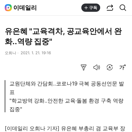
공유하기
통합검색
이데일리
구독
유은혜 "교육격차, 공교육안에서 완
화..역량 집중"
오희나
2021. 1. 21. 19:16
요약보기
음성으로 듣기
번역 설정
글씨크기 조절하기
교원단체와 간담회..코로나19 극복 공동선언문 발
표
"학교방역 강화..안전한 교육·돌봄 환경 구축 역량
집중"
[이데일리 오희나 기자] 유은혜 부총리 겸 교육부 장