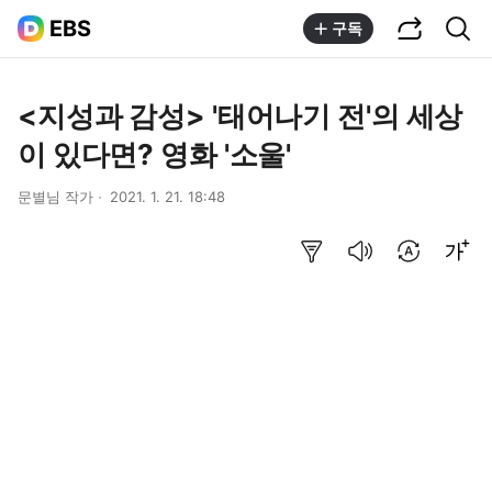
공유하기
통합검색
EBS
구독
<지성과 감성> '태어나기 전'의 세상
이 있다면? 영화 '소울'
문별님 작가
2021. 1. 21. 18:48
요약보기
음성으로 듣기
번역 설정
글씨크기 조절하기