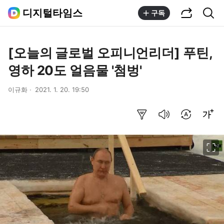
공유하기
통합검색
디지털타임스
구독
[오늘의 글로벌 오피니언리더] 푸틴,
영하 20도 얼음물 '첨벙'
이규화
2021. 1. 20. 19:50
요약보기
음성으로 듣기
번역 설정
글씨크기 조절하기
이미지 크게 보기