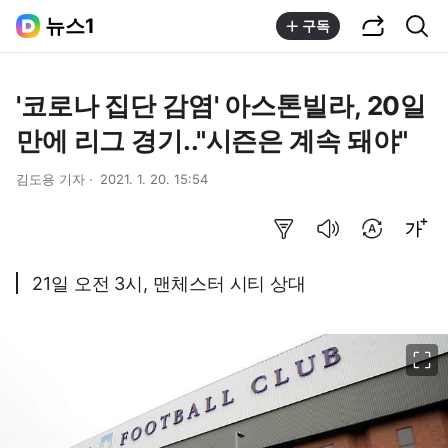
공유하기
통합검색
뉴스1
구독
'코로나 집단 감염' 아스톤빌라, 20일
만에 리그 경기.."시즌은 계속 돼야"
김도용 기자
2021. 1. 20. 15:54
요약보기
음성으로 듣기
번역 설정
글씨크기 조절하기
21일 오전 3시, 맨체스터 시티 상대
이미지 크게 보기