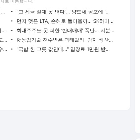
론사로 이동합니다.
UAE ‘천궁Ⅱ’ 수출에… LIG D&A, 2분기 영업익 30% 성장
“그 세금 절대 못 낸다”… 양도세 공포에 ‘제자리 갈아타기·교환 매매’ 꿈틀
먼저 맺은 LTA, 손해로 돌아올까… SK하이닉스, HBM 선점의 기회비용
[사이언스샷] 코로나가 깨웠다, 잠복 바이러스가 중증 유발
최대주주도 못 피한 ‘반대매매’ 폭탄… 지분율 42%에서 18%로 추락
“일리 샀는데 릴리였다”…삼양·삼성·현대도, 헷갈리는 제약·바이오 기업명
K-농업기술 전수받은 과테말라, 감자 생산성 21.9% 올랐다
“한국, 2031년까지 메모리 최강… HBM 수요처 다변화”
"국밥 한 그릇 값인데…" 입장료 1만원 받고 다 퍼주는 축제