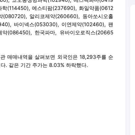
60)
,
코오롱생명과학(102940)
,
에스텍파마(0419
학(114450)
,
에스티팜(237690)
,
화일약품(0612
080720)
,
알리코제약(260660)
,
동아쏘시오홀
40)
,
바이넥스(053030)
,
이연제약(102460)
,
팬
약(086450)
, 한국파마,
유바이오로직스(20665
관 매매내역을 살펴보면 외국인은 18,293주를 순
다. 같은 기간 주가는 8.03% 하락했다.