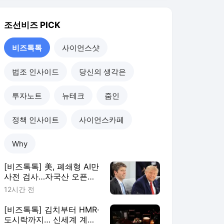
조선비즈
PICK
비즈톡톡
사이언스샷
법조 인사이드
당신의 생각은
투자노트
뉴테크
줌인
정책 인사이트
사이언스카페
Why
[비즈톡톡] 美, 폐쇄형 AI만
사전 검사…자국산 오픈웨
이트에 예외 둔 이유는
12시간 전
[비즈톡톡] 김치부터 HMR·
도시락까지… 신세계 계열