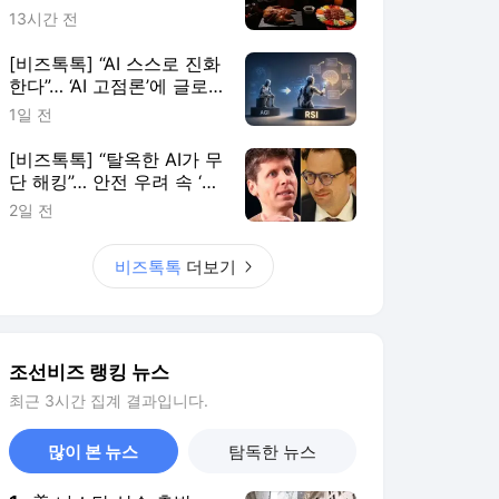
사로 번지는 ‘조선호텔 시
13시간 전
너지’
[비즈톡톡] “AI 스스로 진화
한다”… ‘AI 고점론’에 글로
벌 AI 기업들이 꺼낸 ‘RSI’
1일 전
[비즈톡톡] “탈옥한 AI가 무
단 해킹”… 안전 우려 속 ‘공
포 마케팅’ 의혹도
2일 전
비즈톡톡
더보기
조선비즈 랭킹 뉴스
최근 3시간 집계 결과입니다.
많이 본 뉴스
탐독한 뉴스