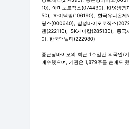
경보제약(214390)
,
종근당바이오(0631
10)
,
아미노로직스(074430)
,
KPX생명과
50)
,
하이텍팜(106190)
,
한국유니온제약(
딩스(000640)
,
삼성바이오로직스(2079
젠(222110)
,
SK케미칼(285130)
,
동국제
0)
,
한국맥널티(222980)
종근당바이오의 최근 1주일간 외국인/기
매수했으며, 기관은 1,879주를 순매도 했