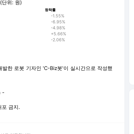
(단위: 원)
등락률
-1.55%
-6.95%
-4.98%
+5.66%
-2.06%
발한 로봇 기자인 'C-Biz봇'이 실시간으로 작성했
 -
배포 금지.