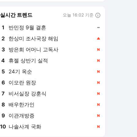
실시간 트렌드
오늘 16:02 기준
툴팁보기
1
반민정 9월 결혼
,유지
3
방은희 어머니 고독사
,신규
4
휴젤 상반기 실적
,신규
5
24기 옥순
,신규
6
이모란 원장
,신규
7
비서실장 강훈식
,신규
8
배우한가인
,신규
9
이관개방증
,신규
10
나솔사계 국화
,신규