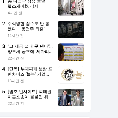
1
美 나스닥 상승 출발…
헬스케어株 강세
4시간 전
2
주식병합 꼼수도 안 통
했다... ‘동전주 퇴출’ 공
포 덮친 63곳
12시간 전
3
“그 세금 절대 못 낸다”…
양도세 공포에 ‘제자리
갈아타기·교환 매매’ 꿈
22시간 전
틀
4
[단독] 부대찌개·보쌈 프
랜차이즈 ‘놀부’ 기업회
생 신청
13시간 전
5
[법조 인사이드] 최태원
이혼소송이 불붙인 위자
료 논쟁… 기준 없어 판
22시간 전
결 ‘제각각’