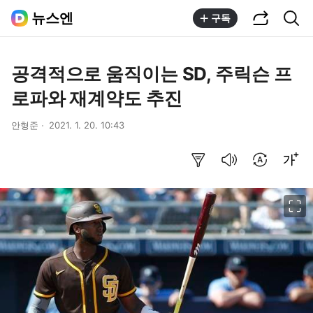
공유하기
통합검색
뉴스엔
구독
공격적으로 움직이는 SD, 주릭슨 프
로파와 재계약도 추진
안형준
2021. 1. 20. 10:43
요약보기
음성으로 듣기
번역 설정
글씨크기 조절하기
이미지 크게 보기