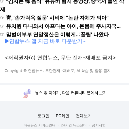
제
☞
靑, '손가락욕 질문' 시비에 "논란 자체가 의아"
☞
유치원 다녀와서 아프다는 아이, 온몸에 주사자국…
☞
맞벌이부부 연말정산은 이렇게...'꿀팁' 나왔다
▶연합뉴스 앱 지금 바로 다운받기~
<저작권자(c) 연합뉴스, 무단 전재-재배포 금지>
Copyright © 연합뉴스. 무단전재 -재배포, AI 학습 및 활용 금지
뉴스 밖 이야기, 다음 커뮤니티 웹에서 보기
로그인
PC화면
전체보기
다음뉴스 서비스안내
24시간 뉴스센터
공지사항
기사배열책임자 : 임광욱
청소년보호책임자 : 이호원