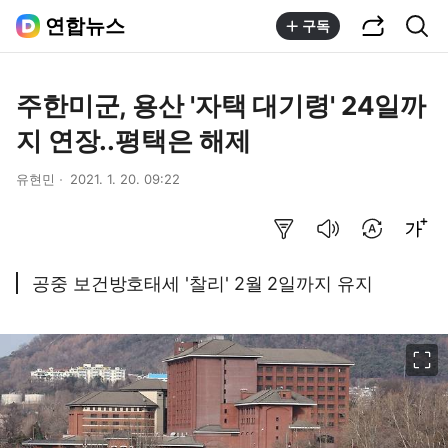
공유하기
통합검색
연합뉴스
구독
주한미군, 용산 '자택 대기령' 24일까
지 연장..평택은 해제
유현민
2021. 1. 20. 09:22
요약보기
음성으로 듣기
번역 설정
글씨크기 조절하기
공중 보건방호태세 '찰리' 2월 2일까지 유지
이미지 크게 보기