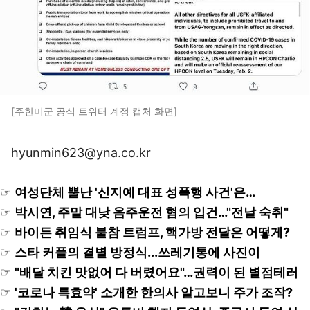
[주한미군 공식 트위터 계정 캡처 화면]
hyunmin623@yna.co.kr
☞
여성단체 뿔난 '신지예 대표 성폭행 사건'은…
☞
박시연, 주말 대낮 음주운전 혐의 입건…"전날 숙취"
☞
바이든 취임식 불참 트럼프, 핵가방 전달은 어떻게?
☞
스타 커플의 결별 방정식...쓰레기통에 사진이
☞
"배달 치킨 맛없어 다 버렸어요"…권력이 된 별점테러
☞
'코로나 특효약' 소개한 한의사 알고보니 주가 조작?
☞
"김치는 韓 음식" 유튜버 햄지 동영상, 중국서 돌연 삭