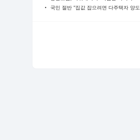
다음뉴스 서비스안내
24시간 뉴스센터
공지사항
기사배열책임자 : 임광욱
청소년보호책임자 : 이호원
뉴스 기사에 대한 저작권 및 법적 책임은 자료제공사 또는
© Daum Corp.