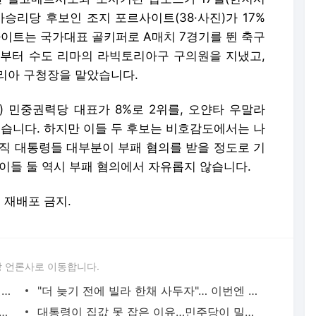
승리당 후보인 조지 포르사이트(38·사진)가 17%
사이트는 국가대표 골키퍼로 A매치 7경기를 뛴 축구
1년부터 수도 리마의 라빅토리아구 구의원을 지냈고,
토리아 구청장을 맡았습니다.
) 민중권력당 대표가 8%로 2위를, 오얀타 우말라
있습니다. 하지만 이들 두 후보는 비호감도에서는 나
전직 대통령들 대부분이 부패 혐의를 받을 정도로 기
이들 둘 역시 부패 혐의에서 자유롭지 않습니다.
및 재배포 금지.
 언론사로 이동합니다.
"주인 아프니 나도 아파"… 절뚝거리며 걷는 반려견 화제
"더 늦기 전에 빌라 한채 사두자"… 이번엔 공공재개발에 수요 몰린다
 이휘재 부부 책임만 아니다?…민주당이 내놓은 법안
대통령이 집값 못 잡은 이유…민주당이 밀어부친 1가구1주택 정책 때문