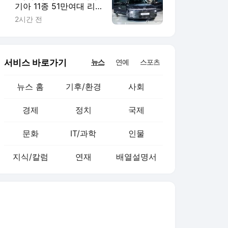
문화
IT/과학
인물
지식/칼럼
연재
배열설명서