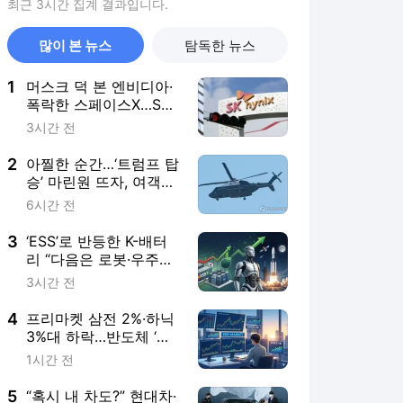
3
‘ESS’로 반등한 K-배터
리 “다음은 로봇·우주항
공”
3시간 전
4
프리마켓 삼전 2%·하닉
3%대 하락…반도체 ‘숨
고르기’?
1시간 전
5
“혹시 내 차도?” 현대차·
기아 11종 51만여대 리
콜…그랜저·투싼·카니발
2시간 전
등
서비스 바로가기
뉴스
연예
스포츠
뉴스 홈
기후/환경
사회
경제
정치
국제