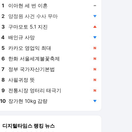
8
사필귀정 뜻
,신규
9
전통시장 엉터리 태극기
,신규
10
장가현 10kg 감량
,하락
디지털타임스 랭킹 뉴스
최근 3시간 집계 결과입니다.
많이 본 뉴스
탐독한 뉴스
1
머스크 덕 본 엔비디아·
폭락한 스페이스X…SK
하닉 약세 속 삼전닉스
3시간 전
는?
2
아찔한 순간…‘트럼프 탑
승’ 마린원 뜨자, 여객기
근접 비행 충돌 위기
6시간 전