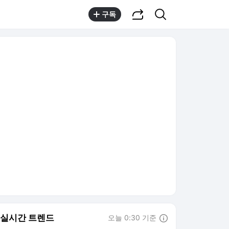
공유하기
검색
구독
실시간 트렌드
오늘 0:30 기준
툴팁보기
1
이아현 세 번 이혼
,유지
2
양정원 사건 수사 무마
,하락
3
구마모토 5.1 지진
,상승
4
배인규 사망
,하락
5
카카오 영업익 최대
,신규
6
한화 서울세계불꽃축제
,신규
7
정부 국가자산기본법
,신규