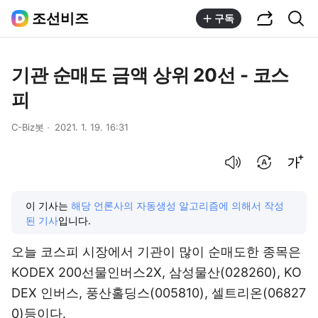
공유하기
통합검색
조선비즈
구독
기관 순매도 금액 상위 20선 - 코스
피
C-Biz봇
2021. 1. 19. 16:31
음성으로 듣기
번역 설정
글씨크기 조절하기
이 기사는
해당 언론사의 자동생성 알고리즘에 의해서 작성
된 기사
입니다.
오늘 코스피 시장에서 기관이 많이 순매도한 종목은
KODEX 200선물인버스2X,
삼성물산(028260)
, KO
DEX 인버스,
풍산홀딩스(005810)
,
셀트리온(06827
0)
등이다.