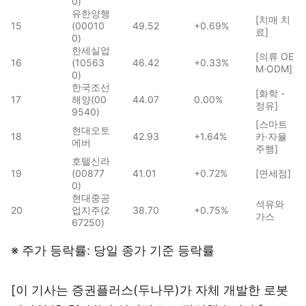
0)
유한양행
[치매 치
15
(00010
49.52
+0.69%
료]
0)
한세실업
[의류 OE
16
(10563
46.42
+0.33%
M·ODM]
0)
한국조선
[화학 -
17
해양(00
44.07
0.00%
정유]
9540)
[스마트
현대오토
18
42.93
+1.64%
카·자율
에버
주행]
호텔신라
19
(00877
41.01
+0.72%
[면세점]
0)
현대중공
석유와
20
업지주(2
38.70
+0.75%
가스
67250)
※ 주가 등락률: 당일 종가 기준 등락률
[이 기사는 증권플러스(두나무)가 자체 개발한 로봇