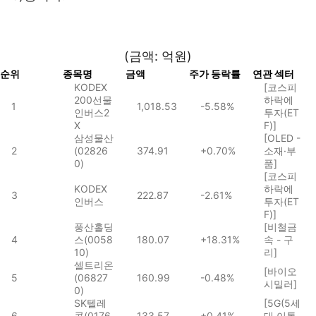
(금액: 억원)
순위
종목명
금액
주가 등락률
연관 섹터
KODEX
[코스피
200선물
하락에
1
1,018.53
-5.58%
인버스2
투자(ET
X
F)]
삼성물산
[OLED -
2
(02826
374.91
+0.70%
소재·부
0)
품]
[코스피
KODEX
하락에
3
222.87
-2.61%
인버스
투자(ET
F)]
풍산홀딩
[비철금
4
스(0058
180.07
+18.31%
속 - 구
10)
리]
셀트리온
[바이오
5
(06827
160.99
-0.48%
시밀러]
0)
SK텔레
[5G(5세
6
콤(0176
133.57
+0.41%
대 이통