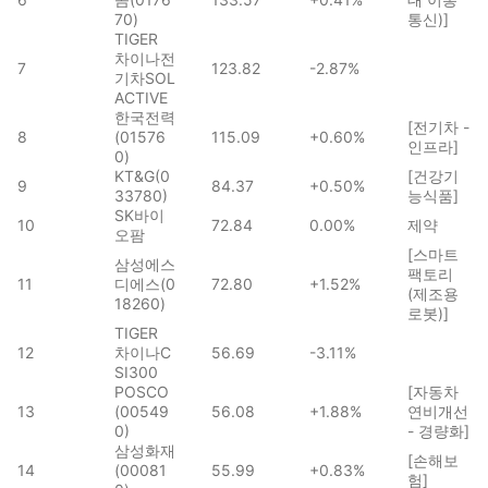
70)
통신)]
TIGER
차이나전
7
123.82
-2.87%
기차SOL
ACTIVE
한국전력
[전기차 -
8
(01576
115.09
+0.60%
인프라]
0)
KT&G(0
[건강기
9
84.37
+0.50%
33780)
능식품]
SK바이
10
72.84
0.00%
제약
오팜
[스마트
삼성에스
팩토리
11
디에스(0
72.80
+1.52%
(제조용
18260)
로봇)]
TIGER
12
차이나C
56.69
-3.11%
SI300
POSCO
[자동차
13
(00549
56.08
+1.88%
연비개선
0)
- 경량화]
삼성화재
[손해보
14
(00081
55.99
+0.83%
험]