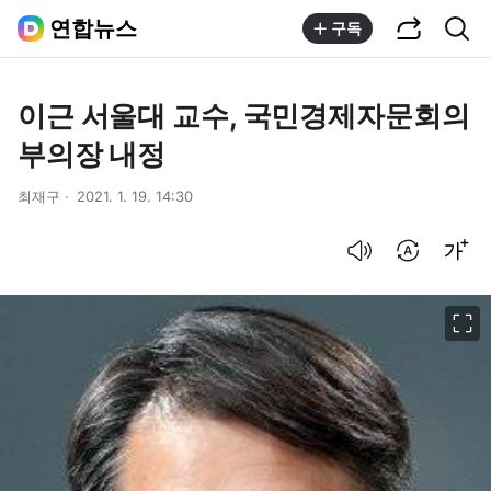
공유하기
통합검색
연합뉴스
구독
이근 서울대 교수, 국민경제자문회의
부의장 내정
최재구
2021. 1. 19. 14:30
음성으로 듣기
번역 설정
글씨크기 조절하기
이미지 크게 보기