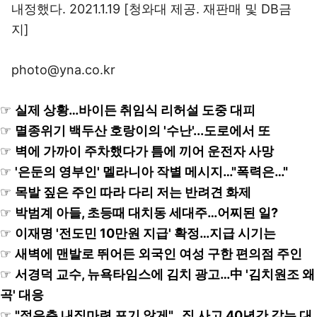
내정했다. 2021.1.19 [청와대 제공. 재판매 및 DB금
지]
photo@yna.co.kr
☞
실제 상황…바이든 취임식 리허설 도중 대피
☞
멸종위기 백두산 호랑이의 '수난'...도로에서 또
☞
벽에 가까이 주차했다가 틈에 끼어 운전자 사망
☞
'은둔의 영부인' 멜라니아 작별 메시지…"폭력은…"
☞
목발 짚은 주인 따라 다리 저는 반려견 화제
☞
박범계 아들, 초등때 대치동 세대주…어찌된 일?
☞
이재명 '전도민 10만원 지급' 확정…지급 시기는
☞
새벽에 맨발로 뛰어든 외국인 여성 구한 편의점 주인
☞
서경덕 교수, 뉴욕타임스에 김치 광고…中 '김치원조 왜
곡' 대응
☞
"젊은층 내집마련 포기 않게"…집 사고 40년간 갚는 대