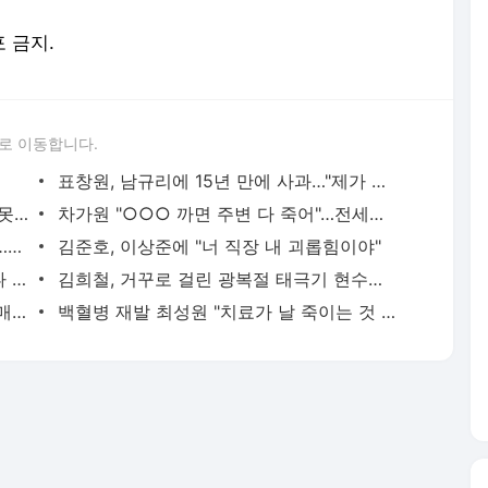
포 금지.
로 이동합니다.
표창원, 남규리에 15년 만에 사과…"제가 틀렸습니다"
하리수 "미키정 보내주고 싶어 이혼…애 못 낳아 미안했다"
차가원 "○○○ 까면 주변 다 죽어"…전세금 미반환 속 녹취 폭로 파장
리센느 메이 "희망 안 보여 팀 떠날 생각…원이 덕에 참아"
김준호, 이상준에 "너 직장 내 괴롭힘이야"
"손 떨림 포착"…카라 한승연, 건강 괜찮나 팬들 '걱정'
김희철, 거꾸로 걸린 광복절 태극기 현수막에 "X돌았네"
"서장훈, 28억에 산 서초 건물 450억에 매물로"
백혈병 재발 최성원 "치료가 날 죽이는 것 같았다" 눈물