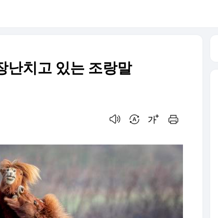
장난치고 있는 조랑말
음성으로 듣기
번역 설정
글씨크기 조절하기
인쇄하기