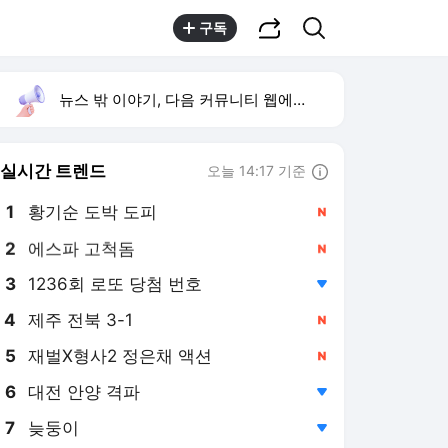
공유하기
검색
구독
뉴스 밖 이야기, 다음 커뮤니티 웹에서 보기
실시간 트렌드
오늘 14:17 기준
툴팁보기
1
황기순 도박 도피
,신규
2
에스파 고척돔
,신규
3
1236회 로또 당첨 번호
,하락
4
제주 전북 3-1
,신규
5
재벌X형사2 정은채 액션
,신규
6
대전 안양 격파
,하락
7
늦둥이
,하락