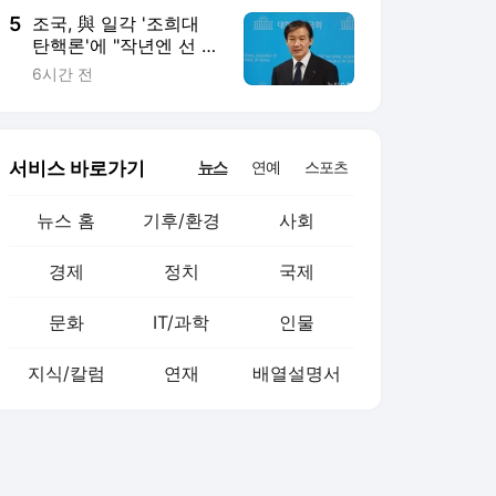
5
조국, 與 일각 '조희대
탄핵론'에 "작년엔 선 긋
더니…할말하않"
6시간 전
서비스 바로가기
뉴스
연예
스포츠
뉴스 홈
기후/환경
사회
경제
정치
국제
문화
IT/과학
인물
지식/칼럼
연재
배열설명서