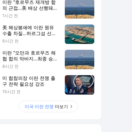
이란 "호르무즈 재개방 합
의 근접…美 배상 선행돼
야"
1시간 전
美 해상봉쇄에 이란 원유
수출 차질…하르그섬 선적
중단
6시간 전
이란 "오만과 호르무즈 해
협 합의 막바지…최종 승인
기다려"
8시간 전
미 합참의장 이란 전쟁 출
구 전략 필요성 강조
15시간 전
미국·이란 전쟁
더보기