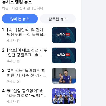
뉴시스 랭킹 뉴스
최근 3시간 집계 결과입니다.
많이 본 뉴스
탐독한 뉴스
1
[속보]김민석, 與 전대
당원투표 누적 득표율
45.42%로 1위… 정청래
4시간 전
44.56%
2
[속보]與 대표 경선 제주
·인천 당원투표…金
47.75%·鄭 42.08%·宋
4시간 전
10.17%
3
'2부 강등' 울버햄튼 황
희찬, 새 시즌 첫 경기서
명단 제외
6시간 전
4
宋 "연임 필요없어"·金
"갈등 제로로" vs 鄭 "진
흙탕 사과해야"(종합)
4시간 전