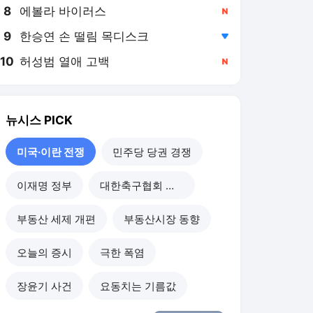
8
에볼라 바이러스
,신규
9
한승연 손 떨림 목디스크
,하락
10
허성범 열애 고백
,신규
뉴시스
PICK
미국·이란 전쟁
민주당 당권 경쟁
이재명 정부
대한축구협회 개혁
부동산 세제 개편
부동산시장 동향
오늘의 증시
극한 폭염
장윤기 사건
요동치는 기름값