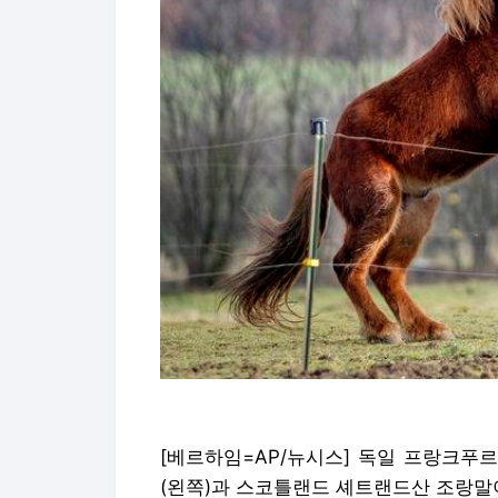
[베르하임=AP/뉴시스] 독일 프랑크푸
(왼쪽)과 스코틀랜드 셰트랜드산 조랑말이 장난