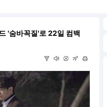
드 '숨바꼭질'로 22일 컴백
요약보기
음성으로 듣기
번역 설정
글씨크기 조절하기
인쇄하기