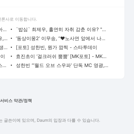
언론사로 이동합니다.
이정수, 층간소음 해명 논란 사과 “예전 아파트 방문, 끝까지 사과하겠다”[전문]
`밥심` 최제우, 홀연히 자취 감춘 이유? "소속사에게 사기→일용직 해서 갚기도 했다"
‘우이혼’ 이하늘-박유선 “이혼 결정적 사유, 결혼 기사 무수한 악플 때문?”
‘동상이몽2’ 이무송, “♥노사연 앞에서 나는 빈곤층” 솔직한 마음 고백
`싱어게인` 17호, 오랜만에 솔로 무대? "생각보다 여파가 크더라"
[포토] 성한빈, 뭔가 깜찍 - 스타투데이
데이
효진초이 ‘걸크러쉬 뿜뿜’ [MK포토] - MK스포츠
리정 ‘강렬한 센터 포스’ [MK포토] - MK스포츠
성한빈 “‘월드 오브 스우파’ 단독 MC 영광, 올라운더로 성장할 것” - 스타투데이
서비스 약관/정책
 글쓴이에 있으며, Daum의 입장과 다를 수 있습니다.