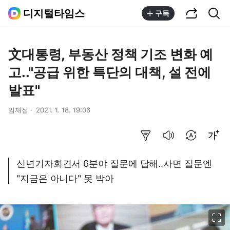
공유하기
통합검색
디지털타임스
구독
文대통령, 부동산 정책 기조 변화 예
고.."공급 위한 특단의 대책, 설 전에
발표"
임재섭
2021. 1. 18. 19:06
요약보기
음성으로 듣기
번역 설정
글씨크기 조절하기
신년기자회견서 6분야 질문에 답해..사면 질문엔
"지금은 아니다" 못 박아
이미지 크게 보기