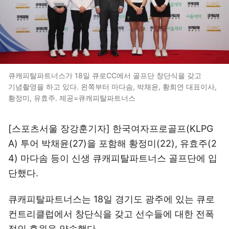
큐캐피탈파트너스가 18일 큐로CC에서 골프단 창단식을 갖고
기념촬영을 하고 있다. 왼쪽부터 마다솜, 박채윤, 황희연 대표이사,
황정미, 유효주. 제공=큐캐피탈파트너스
[스포츠서울 장강훈기자] 한국여자프로골프(KLPG
A) 투어 박채윤(27)을 포함해 황정미(22), 유효주(2
4) 마다솜 등이 신생 큐캐피탈파트너스 골프단에 입
단했다.
큐캐피탈파트너스는 18일 경기도 광주에 있는 큐로
컨트리클럽에서 창단식을 갖고 선수들에 대한 전폭
적인 후원을 약속했다.