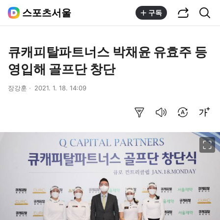
공유하기
통합검색
스포츠서울
구독
큐캐피탈파트너스 박채윤 유효주 등
영입해 골프단 창단
장강훈
2021. 1. 18. 14:09
요약보기
음성으로 듣기
번역 설정
글씨크기 조절하기
이미지 크게 보기