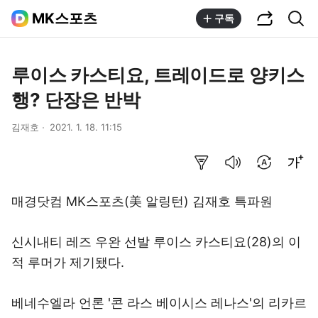
공유하기
통합검색
MK스포츠
구독
루이스 카스티요, 트레이드로 양키스
행? 단장은 반박
김재호
2021. 1. 18. 11:15
요약보기
음성으로 듣기
번역 설정
글씨크기 조절하기
매경닷컴 MK스포츠(美 알링턴) 김재호 특파원
신시내티 레즈 우완 선발 루이스 카스티요(28)의 이
적 루머가 제기됐다.
베네수엘라 언론 '콘 라스 베이시스 레나스'의 리카르