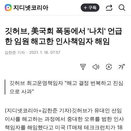
공유하기
통합검색
지디넷코리아
구독
깃허브, 美국회 폭동에서 '나치' 언급
한 임원 해고한 인사책임자 해임
김한준 기자
2021. 1. 18. 07:57
요약보기
음성으로 듣기
번역 설정
글씨크기 조절하기
깃허브 최고운영책임자 "해고 결정 번복하고 진심
으로 사과"
(지디넷코리아=김한준 기자)깃허브가 유대인 선임
이사를 해고하는 과정에서 중대한 오류를 범한 인사
책임자를 해임했다고 미국 IT매체 테크크런치가 18