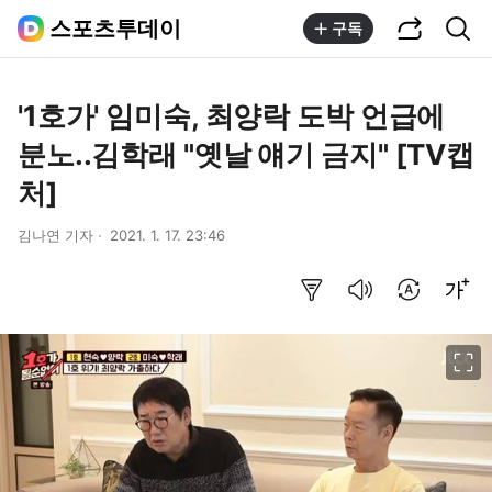
공유하기
통합검색
스포츠투데이
구독
'1호가' 임미숙, 최양락 도박 언급에
분노..김학래 "옛날 얘기 금지" [TV캡
처]
김나연 기자
2021. 1. 17. 23:46
요약보기
음성으로 듣기
번역 설정
글씨크기 조절하기
이미지 크게 보기