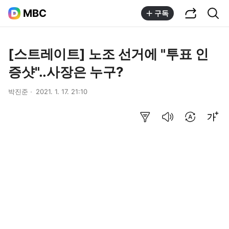
공유하기
통합검색
MBC
구독
[스트레이트] 노조 선거에 "투표 인
증샷"..사장은 누구?
박진준
2021. 1. 17. 21:10
요약보기
음성으로 듣기
번역 설정
글씨크기 조절하기