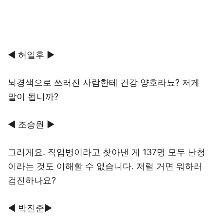
◀ 허일후 ▶
뇌경색으로 쓰러진 사람한테 건강 양호라뇨? 저게
말이 됩니까?
◀ 조승원 ▶
그러게요. 직업병이라고 찾아낸 게 137명 모두 난청
이라는 것도 이해할 수 없습니다. 저럴 거면 뭐하러
검진하나요?
◀ 박진준▶