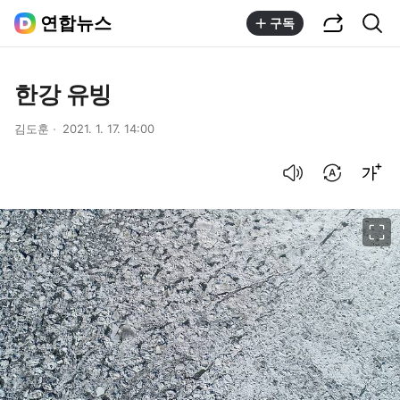
공유하기
통합검색
연합뉴스
구독
한강 유빙
김도훈
2021. 1. 17. 14:00
음성으로 듣기
번역 설정
글씨크기 조절하기
이미지 크게 보기