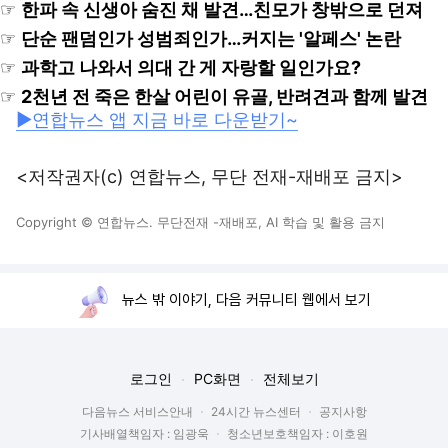
☞
한파 속 신생아 숨진 채 발견…친모가 창밖으로 던져
☞
단순 팬덤인가 성범죄인가…커지는 '알페스' 논란
☞
과학고 나와서 의대 간 게 자랑할 일인가요?
☞
2천년 전 죽은 한살 어린이 유골, 반려견과 함께 발견
▶연합뉴스 앱 지금 바로 다운받기~
<저작권자(c) 연합뉴스, 무단 전재-재배포 금지>
Copyright © 연합뉴스. 무단전재 -재배포, AI 학습 및 활용 금지
뉴스 밖 이야기, 다음 커뮤니티 웹에서 보기
로그인
PC화면
전체보기
다음뉴스 서비스안내
24시간 뉴스센터
공지사항
기사배열책임자 : 임광욱
청소년보호책임자 : 이호원