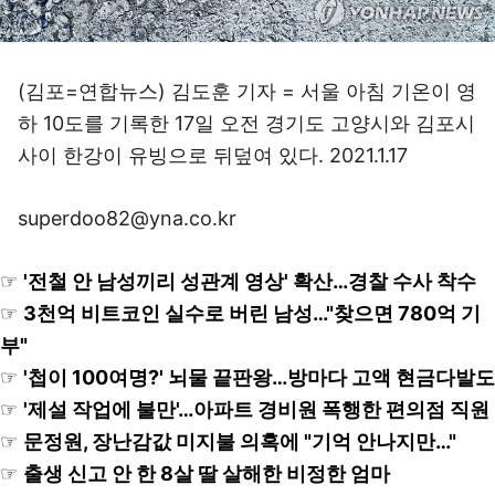
(김포=연합뉴스) 김도훈 기자 = 서울 아침 기온이 영
하 10도를 기록한 17일 오전 경기도 고양시와 김포시
사이 한강이 유빙으로 뒤덮여 있다. 2021.1.17
superdoo82@yna.co.kr
☞
'전철 안 남성끼리 성관계 영상' 확산…경찰 수사 착수
☞
3천억 비트코인 실수로 버린 남성…"찾으면 780억 기
부"
☞
'첩이 100여명?' 뇌물 끝판왕…방마다 고액 현금다발도
☞
'제설 작업에 불만'…아파트 경비원 폭행한 편의점 직원
☞
문정원, 장난감값 미지불 의혹에 "기억 안나지만…"
☞
출생 신고 안 한 8살 딸 살해한 비정한 엄마