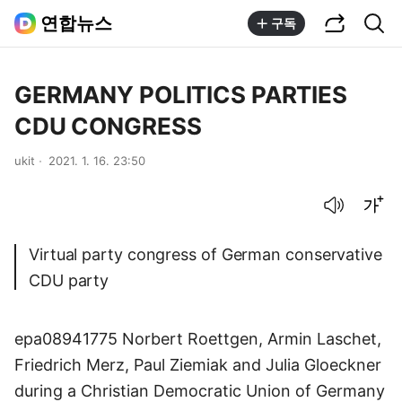
공유하기
통합검색
연합뉴스
구독
GERMANY POLITICS PARTIES
CDU CONGRESS
ukit
2021. 1. 16. 23:50
음성으로 듣기
글씨크기 조절하기
Virtual party congress of German conservative
CDU party
epa08941775 Norbert Roettgen, Armin Laschet,
Friedrich Merz, Paul Ziemiak and Julia Gloeckner
during a Christian Democratic Union of Germany