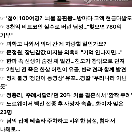
☞
'첩이 100여명?' 뇌물 끝판왕…방마다 고액 현금다발도
☞
3천억 비트코인 실수로 버린 남성…"찾으면 780억
기부"
☞
과학고 나와서 의대 간 게 자랑할 일인가요?
☞
문정원, 장난감값 미지불 의혹에 "기억 안나지만…"
☞
한파 속 신생아 숨진 채 발견…친모가 창밖으로 던져
☞
2천년 전 죽은 한살 어린이 유골, 반려견과 함께 발견
☞
정체불명 '정인이 동영상' 유포…경찰 "우리나라 아닌
듯"
☞
정총리, '주례서달라'던 20대 커플 결혼식서 '깜짝 주례'
☞
노르웨이서 백신 접종 후 사망자 속출…화이자 맞은
23명
☞
남의 집에 테슬라 주차하고 샤워한 남성, 침대서
나체로…