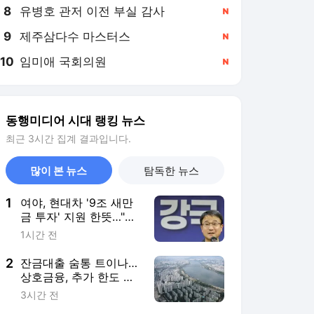
8
유병호 관저 이전 부실 감사
,신규
9
제주삼다수 마스터스
,신규
10
임미애 국회의원
,신규
동행미디어 시대 랭킹 뉴스
최근 3시간 집계 결과입니다.
많이 본 뉴스
탐독한 뉴스
1
여야, 현대차 '9조 새만
금 투자' 지원 한뜻…"피
지컬 AI 1강 도약"
1시간 전
2
잔금대출 숨통 트이나…
상호금융, 추가 한도 검
토
3시간 전