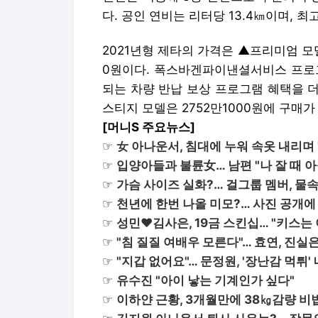
다. 공인 연비는 리터당 13.4㎞이며, 최
2021년형 제타의 가격은 ▲프리미엄 모델
0원이다. 폭스바겐파이낸셜서비스 프로그
되는 차량 반납 보상 프로그램 혜택을 더
스티지 모델은 2752만1000원에 구매가
[머니S 주요뉴스]
☞
女 아나운서, 침대에 누워 속옷 내리며 
☞
입양아들과 불륜女… 남편 "나 잘 때 아
☞
가슴 사이즈 실화?… 걸그룹 멤버, 물속
☞
천년에 한번 나올 미모?… 사진 공개에 
☞
성민♥김사은, 19금 스킨십… "키스는
☞
"침 질질 여배우 모른다"… 효연, 진실
☞
"지갑 없어요"… 문정원, '장난감 먹튀'
☞
유수진 "아이 낳는 기계인가 싶다"
☞
이하얀 근황, 3개월만에 38㎏감량 비