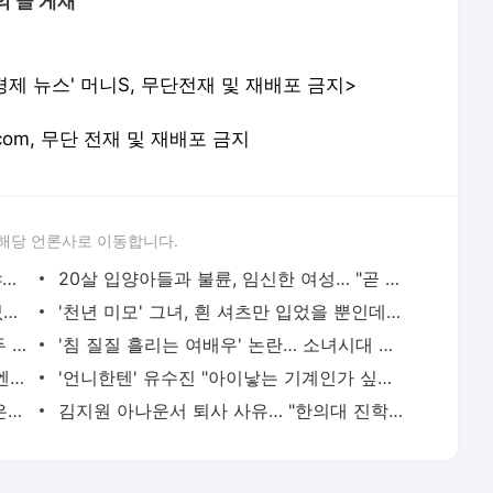
의 글 게재
제 뉴스' 머니S, 무단전재 및 재배포 금지>
e.com, 무단 전재 및 재배포 금지
해당 언론사로 이동합니다.
女 아나운서, 침대에서 크롭탑만 입고 '야릇' - 머니S
20살 입양아들과 불륜, 임신한 여성… "곧 출산해요" - 머니S
수영복 입은 'EXID' 멤버… "시선 둘 곳 없네" - 머니S
'천년 미모' 그녀, 흰 셔츠만 입었을 뿐인데… - 머니S
'미스트롯2' 슈퍼주니어 성민♥김사은, 두 눈 의심케 하는 스킨십? - 머니S
'침 질질 흘리는 여배우' 논란… 소녀시대 효연, 김상교 주장에 '적극 반박' - 머니S
"지갑 없어요"… '이휘재♥' 문정원, 이번엔 '장난감 먹튀'? - 머니S
'언니한텐' 유수진 "아이낳는 기계인가 싶어" - 머니S
이하얀 근황, 3개월만에 38㎏감량 비법은? - 머니S
김지원 아나운서 퇴사 사유… "한의대 진학 도전" - 머니S