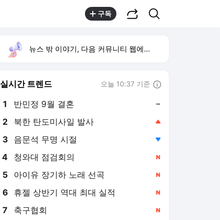
공유하기
검색
구독
뉴스 밖 이야기, 다음 커뮤니티 웹에서 보기
실시간 트렌드
오늘 10:37 기준
툴팁보기
1
반민정 9월 결혼
,유지
2
북한 탄도미사일 발사
,상승
3
음문석 무명 시절
,하락
4
청와대 점검회의
,신규
5
아이유 장기하 노래 선곡
,신규
6
휴젤 상반기 역대 최대 실적
,신규
7
축구협회
,신규