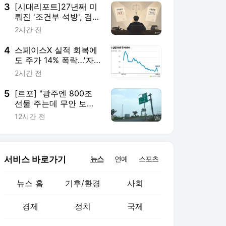
3
[시대리포트]27년째 미
뤄진 '조건부 석방', 검찰
개혁에 또 밀려
2시간 전
4
스페이스X 실적 회복에
도 주가 14% 폭락…'자
본 지출' 리스크
2시간 전
5
[르포] "광주엔 800조
선물 주는데 무안 보상
엔 왜 말이 없나"
12시간 전
서비스 바로가기
뉴스
연예
스포츠
뉴스 홈
기후/환경
사회
경제
정치
국제