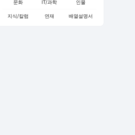
문화
IT/과학
인물
지식/칼럼
연재
배열설명서