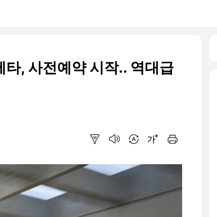
제타, 사전예약 시작.. 역대급
요약보기
음성으로 듣기
번역 설정
글씨크기 조절하기
인쇄하기