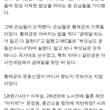
들며 정성 가득한 밥상을 차리는 등 손님들을 기다렸
다.
그때 손님들이 도착했다. 손님들은 황재균의 가족들
이었다. 황재균은 아버지는 밥을 먹다 "금메달 따는
거 말곤 다 잘한다"고 말했고 MC들은 "부모님도 운
동선수시냐"라며 놀랐다. 알고 보니 부모님은 모두
테니스 국가대표 선수였고, 특히 어머니 설민경은 아
시안게임에서 금메달을 땄던 바 있다.
황재균의 운동신경이 어디서 왔는지 엿보이는 지점
이었다.
[관련기사]☞
이무송, 28년만에 노사연에 졸혼 제안
"마지막"
☞
문정원, 층간소음 항의에 적반하장? 사과