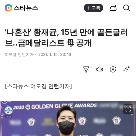
공유하기
통합검색
스타뉴스
구독
'나혼산' 황재균, 15년 만에 골든글러
브..금메달리스트 母 공개
여도경 인턴기자
2021. 1. 15. 23:46
요약보기
음성으로 듣기
번역 설정
글씨크기 조절하기
[스타뉴스 여도경 인턴기자]
이미지 크게 보기