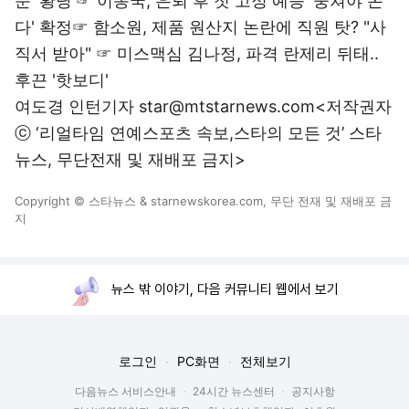
문 '황당'
☞
이동국, 은퇴 후 첫 고정 예능 '뭉쳐야 쏜
다' 확정
☞
함소원, 제품 원산지 논란에 직원 탓? "사
직서 받아"
☞
미스맥심 김나정, 파격 란제리 뒤태..
후끈 '핫보디'
여도경 인턴기자 star@mtstarnews.com<저작권자
ⓒ ‘리얼타임 연예스포츠 속보,스타의 모든 것’ 스타
뉴스, 무단전재 및 재배포 금지>
Copyright © 스타뉴스 & starnewskorea.com, 무단 전재 및 재배포 금
지
뉴스 밖 이야기, 다음 커뮤니티 웹에서 보기
로그인
PC화면
전체보기
다음뉴스 서비스안내
24시간 뉴스센터
공지사항