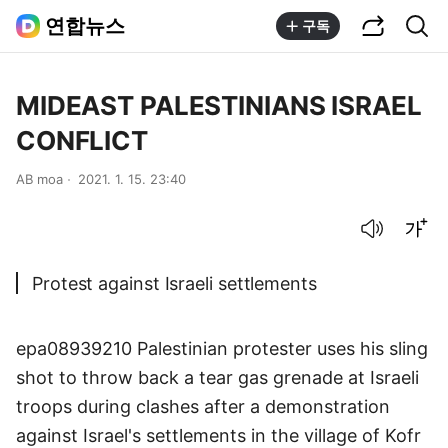
공유하기
통합검색
연합뉴스
구독
MIDEAST PALESTINIANS ISRAEL
CONFLICT
AB moa
2021. 1. 15. 23:40
음성으로 듣기
글씨크기 조절하기
Protest against Israeli settlements
epa08939210 Palestinian protester uses his sling
shot to throw back a tear gas grenade at Israeli
troops during clashes after a demonstration
against Israel's settlements in the village of Kofr