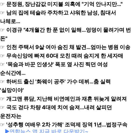
☞
문정원, 장난감값 미지불 의혹에 "기억 안나지만…"
☞
남의 집에 테슬라 주차하고 샤워한 남성, 침대서
나체로…
☞
이경규 "4개월간 한 푼 없이 일해…엉덩이 물려가며 번
돈"
☞
인천 주택서 9살 여아 숨진 채 발견…엄마는 병원 이송
☞
무속신앙에 빠져 60대 모친 때려 숨지게 한 세자매
☞
'목숨과 바꾼 인생샷' 폭포 옆 사진 찍던 여성
순식간에…
☞
하버드 출신 '화웨이 공주' 가수 데뷔…춤 실력
'실망이야'
☞
개그맨 류담, 지난해 비연예인과 재혼 뒤늦게 알려져
☞
국도 걷다 차량 4대에 치여 숨져…내려 살피던
운전자는
☞
'성추행 여배우 2차 가해' 조덕제 징역 1년…법정구속
▶연합뉴스 앱 지금 바로 다운받기~