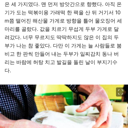
은 세 가지였다. 맨 먼저 방앗간으로 향했다. 아직 온
기가 도는 떡볶이용 가래떡 한 팩을 산 뒤 거기서 10
m쯤 떨어진 해산물 가게로 방향을 틀어 물오징어 세
마리를 골랐다. 값을 치르기 무섭게 두부 가게로 달
려갔다. 너무 무르지도 딱딱하지도 않은 이 집의 두
부가 나는 참 좋았다. 다만 이 가게는 늘 사람들로 붐
비고 한 판씩 만들어 내는 두부가 일찌감치 동나 버
리는 바람에 허탕 치고 발길을 돌린 날이 부지기수
다.
이미지 크게 보기