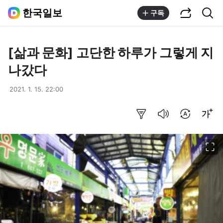
공유하기
통합검색
한국일보
구독
[삶과 문화] 고단한 하루가 그렇게 지
나갔다
2021. 1. 15. 22:00
요약보기
음성으로 듣기
번역 설정
글씨크기 조절하기
이미지 크게 보기