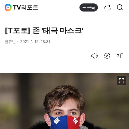
공유하기
통합검색
TV리포트
구독
[T포토] 존 '태극 마스크'
한규빈
2021. 1. 15. 18:31
음성으로 듣기
번역 설정
글씨크기 조절하기
이미지 크게 보기